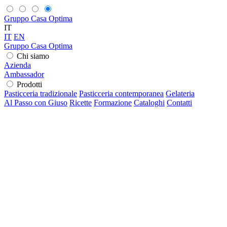
Gruppo Casa Optima
IT
IT
EN
Gruppo Casa Optima
Chi siamo
Azienda
Ambassador
Prodotti
Pasticceria tradizionale
Pasticceria contemporanea
Gelateria
Al Passo con Giuso
Ricette
Formazione
Cataloghi
Contatti