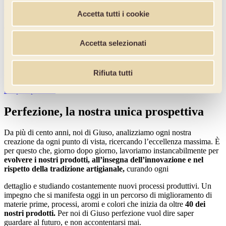
nostri prodotti per pasticceria contemporanea.
Accetta tutti i cookie
Scopri i prodotti
Accetta selezionati
Gelateria
Scopri i nostri prodotti per realizzare gelati d’eccellenza e lasciati
Rifiuta tutti
ispirare da sapori unici e autentici.
Scopri i prodotti
Perfezione, la nostra unica prospettiva
Da più di cento anni, noi di Giuso, analizziamo ogni nostra
creazione da ogni punto di vista, ricercando l’eccellenza massima. È
per questo che, giorno dopo giorno, lavoriamo instancabilmente per
evolvere i nostri prodotti, all’insegna dell’innovazione e nel
rispetto della tradizione artigianale,
curando ogni
dettaglio e studiando costantemente nuovi processi produttivi. Un
impegno che si manifesta oggi in un percorso di miglioramento di
materie prime, processi, aromi e colori che inizia da oltre
40 dei
nostri prodotti.
Per noi di Giuso perfezione vuol dire saper
guardare al futuro, e non accontentarsi mai.