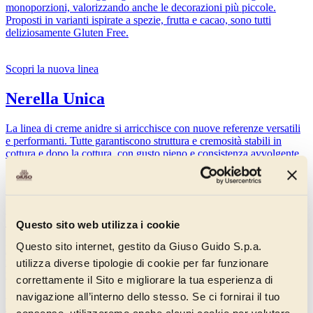
monoporzioni, valorizzando anche le decorazioni più piccole.
Proposti in varianti ispirate a spezie, frutta e cacao, sono tutti
deliziosamente Gluten Free.
Scopri la nuova linea
Nerella Unica
La linea di creme anidre si arricchisce con nuove referenze versatili
e performanti. Tutte garantiscono struttura e cremosità stabili in
cottura e dopo la cottura, con gusto pieno e consistenza avvolgente.
Scopri le novità della linea
Pannagusto
Questo sito web utilizza i cookie
Questo sito internet, gestito da Giuso Guido S.p.a.
Dieci sapori, un’unica linea di paste aromatizzate per caratterizzare
mousse, panna montata e gelati, con i gusti freschi della frutta e le
utilizza diverse tipologie di cookie per far funzionare
note intense delle creme. Ogni referenza è certificata Gluten Free.
correttamente il Sito e migliorare la tua esperienza di
navigazione all’interno dello stesso. Se ci fornirai il tuo
Nerella Supernut