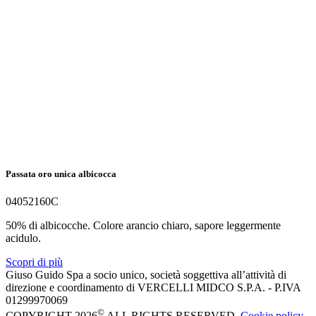
Passata oro unica albicocca
04052160C
50% di albicocche. Colore arancio chiaro, sapore leggermente
acidulo.
Scopri di più
Giuso Guido Spa a socio unico, società soggettiva all’attività di
direzione e coordinamento di VERCELLI MIDCO S.P.A. - P.IVA
01299970069
©
COPYRIGHT 2026
ALL RIGHTS RESERVED,
Cookie policy