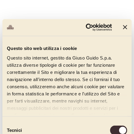
Passata Oro Unica Frutti Rossi
04095160A
Questo sito web utilizza i cookie
Passata Oro Unica Frutti Rossi
Questo sito internet, gestito da Giuso Guido S.p.a.
Scopri di più
utilizza diverse tipologie di cookie per far funzionare
correttamente il Sito e migliorare la tua esperienza di
navigazione all’interno dello stesso. Se ci fornirai il tuo
consenso, utilizzeremo anche alcuni cookie per valutare
in forma statistica le performance e l’utilizzo del Sito e
per farti visualizzare, mentre navighi su internet,
messaggi pubblicitari dei nostri prodotti e servizi per i
quali avrai mostrato interesse. Se accetti i cookie,
dichiari di avere più di 16 anni.
Selezione
Tecnici
del