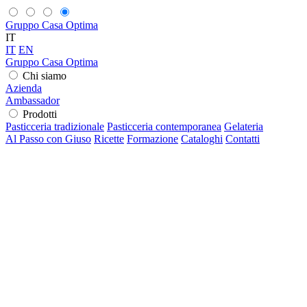
Gruppo Casa Optima
IT
IT
EN
Gruppo Casa Optima
Chi siamo
Azienda
Ambassador
Prodotti
Pasticceria tradizionale
Pasticceria contemporanea
Gelateria
Al Passo con Giuso
Ricette
Formazione
Cataloghi
Contatti