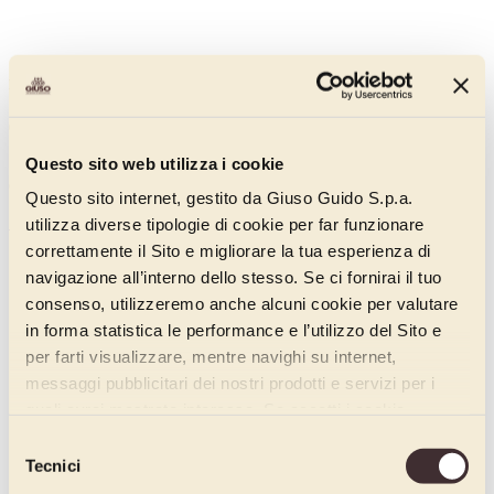
Passata oro albicocca forno
04008160C
Questo sito web utilizza i cookie
50% di albicocche. Mantiene la forma in cottura e non fuoriesce da
croissant o biscotti.
Questo sito internet, gestito da Giuso Guido S.p.a.
Scopri di più
utilizza diverse tipologie di cookie per far funzionare
correttamente il Sito e migliorare la tua esperienza di
navigazione all’interno dello stesso. Se ci fornirai il tuo
consenso, utilizzeremo anche alcuni cookie per valutare
in forma statistica le performance e l’utilizzo del Sito e
per farti visualizzare, mentre navighi su internet,
messaggi pubblicitari dei nostri prodotti e servizi per i
quali avrai mostrato interesse. Se accetti i cookie,
dichiari di avere più di 16 anni.
Selezione
Tecnici
del