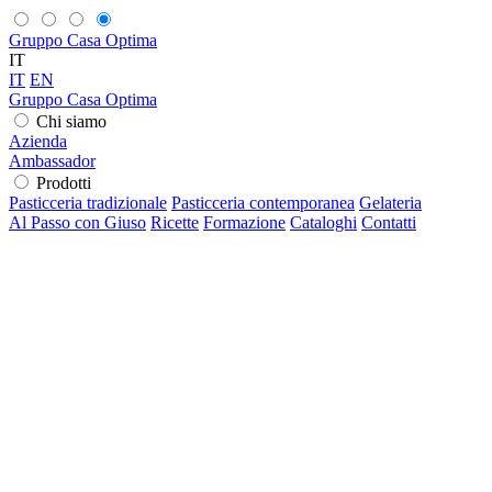
Gruppo Casa Optima
IT
IT
EN
Gruppo Casa Optima
Chi siamo
Azienda
Ambassador
Prodotti
Pasticceria tradizionale
Pasticceria contemporanea
Gelateria
Al Passo con Giuso
Ricette
Formazione
Cataloghi
Contatti