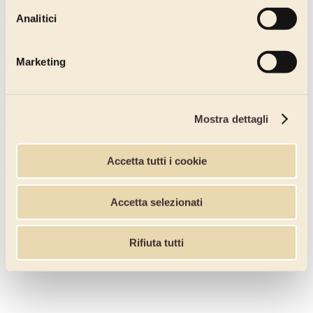
Secchiello
Analitici
Confezioni per cartone:
2
New & Fru
Marketing
Pera
Mostra dettagli
Preparazione cremosa realizzata con pere (80%).
Senza derivati del Latte Aggiunti
Senza Glutine
Accetta tutti i cookie
Vegan
Guarda anche
Accetta selezionati
Rifiuta tutti