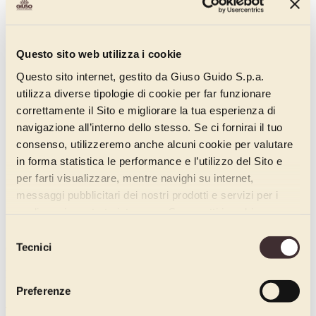
Questo sito web utilizza i cookie
Questo sito internet, gestito da Giuso Guido S.p.a.
utilizza diverse tipologie di cookie per far funzionare
correttamente il Sito e migliorare la tua esperienza di
navigazione all’interno dello stesso. Se ci fornirai il tuo
consenso, utilizzeremo anche alcuni cookie per valutare
in forma statistica le performance e l’utilizzo del Sito e
per farti visualizzare, mentre navighi su internet,
messaggi pubblicitari dei nostri prodotti e servizi per i
quali avrai mostrato interesse. Se accetti i cookie,
dichiari di avere più di 16 anni.
Selezione
Tecnici
Codice:
del
01742134
consenso
Peso kg:
3.4
Preferenze
Tipo di confezione: