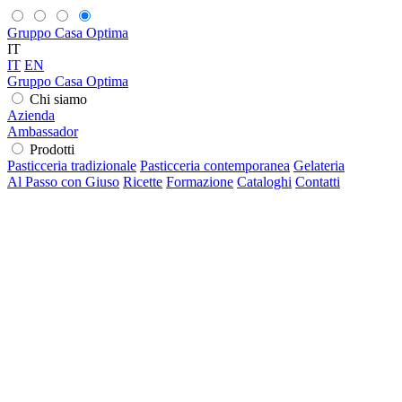
Gruppo Casa Optima
IT
IT
EN
Gruppo Casa Optima
Chi siamo
Azienda
Ambassador
Prodotti
Pasticceria tradizionale
Pasticceria contemporanea
Gelateria
Al Passo con Giuso
Ricette
Formazione
Cataloghi
Contatti