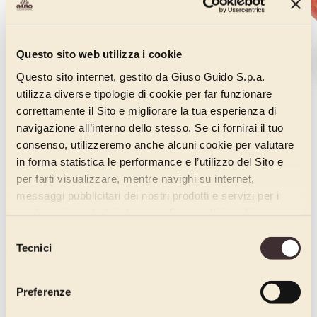
Questo sito web utilizza i cookie
Questo sito internet, gestito da Giuso Guido S.p.a.
utilizza diverse tipologie di cookie per far funzionare
correttamente il Sito e migliorare la tua esperienza di
navigazione all’interno dello stesso. Se ci fornirai il tuo
consenso, utilizzeremo anche alcuni cookie per valutare
in forma statistica le performance e l’utilizzo del Sito e
per farti visualizzare, mentre navighi su internet,
messaggi pubblicitari dei nostri prodotti e servizi per i
quali avrai mostrato interesse. Se accetti i cookie,
dichiari di avere più di 16 anni.
Selezione
Tecnici
Codice:
del
01741134
consenso
Peso kg:
3.4
Preferenze
Tipo di confezione: