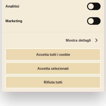
Secchiello
Analitici
Confezioni per cartone:
2
New & Fru
Marketing
Mela
Mostra dettagli
Preparazione cremosa realizzata con mele (80%)
Senza derivati del Latte Aggiunti
Senza Glutine
Accetta tutti i cookie
Vegan
Guarda anche
Accetta selezionati
Rifiuta tutti