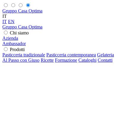
Gruppo Casa Optima
IT
IT
EN
Gruppo Casa Optima
Chi siamo
Azienda
Ambassador
Prodotti
Pasticceria tradizionale
Pasticceria contemporanea
Gelateria
Al Passo con Giuso
Ricette
Formazione
Cataloghi
Contatti