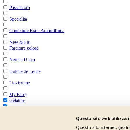
Passata oro
Specialità
Confetture Extra Amordifrutta
New & Fru
Farciture golose
Nerella Unica
Dulche de Leche
Lievicreme
My Farcy
Gelatine
Tutte le gelatine
Preparati per la pasticceria
Questo sito web utilizza i
Questo sito internet, gesti
Tutti i preparati pasticceria