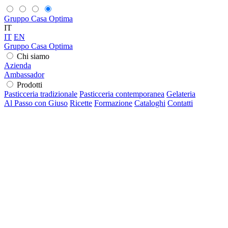
Gruppo Casa Optima
IT
IT
EN
Gruppo Casa Optima
Chi siamo
Azienda
Ambassador
Prodotti
Pasticceria tradizionale
Pasticceria contemporanea
Gelateria
Al Passo con Giuso
Ricette
Formazione
Cataloghi
Contatti