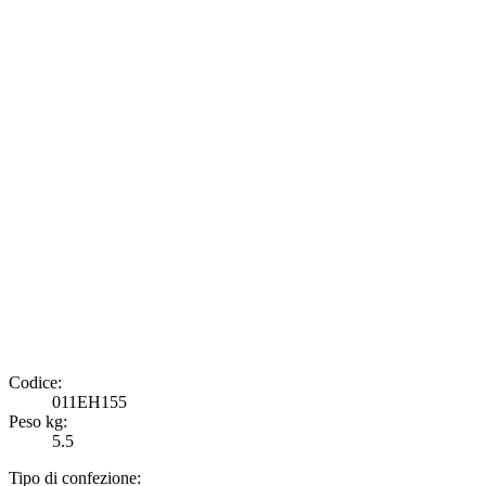
Codice:
011EH155
Peso kg:
5.5
Tipo di confezione: