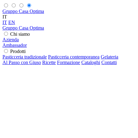
Gruppo Casa Optima
IT
IT
EN
Gruppo Casa Optima
Chi siamo
Azienda
Ambassador
Prodotti
Pasticceria tradizionale
Pasticceria contemporanea
Gelateria
Al Passo con Giuso
Ricette
Formazione
Cataloghi
Contatti