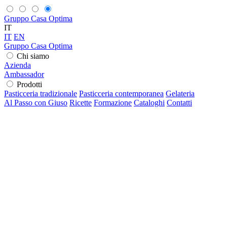
Gruppo Casa Optima
IT
IT
EN
Gruppo Casa Optima
Chi siamo
Azienda
Ambassador
Prodotti
Pasticceria tradizionale
Pasticceria contemporanea
Gelateria
Al Passo con Giuso
Ricette
Formazione
Cataloghi
Contatti