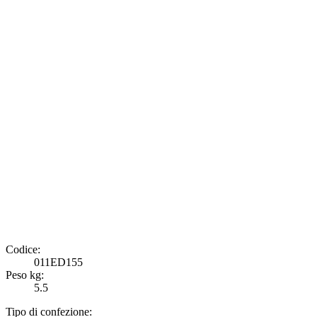
Codice:
011ED155
Peso kg:
5.5
Tipo di confezione: