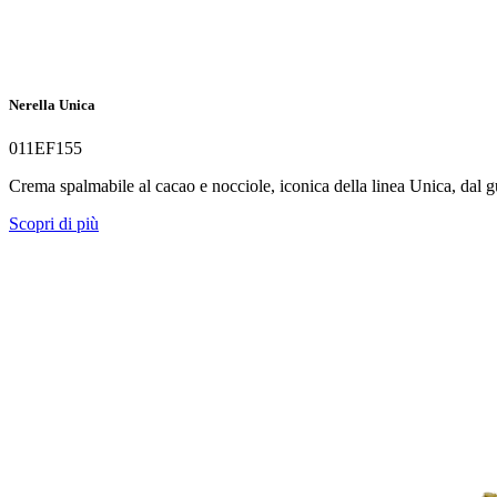
Nerella Unica
011EF155
Crema spalmabile al cacao e nocciole, iconica della linea Unica, dal 
Scopri di più