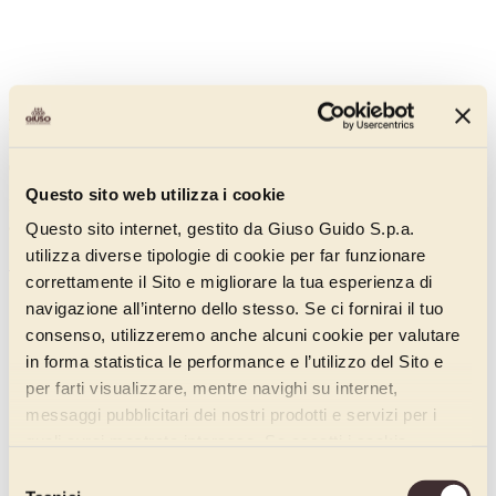
Pannagusto Limone
00709115
Questo sito web utilizza i cookie
Pasta aromatizzante concentrata al gusto di limone, a basso livello di
acidità.
Questo sito internet, gestito da Giuso Guido S.p.a.
utilizza diverse tipologie di cookie per far funzionare
Scopri di più
correttamente il Sito e migliorare la tua esperienza di
navigazione all’interno dello stesso. Se ci fornirai il tuo
consenso, utilizzeremo anche alcuni cookie per valutare
in forma statistica le performance e l’utilizzo del Sito e
per farti visualizzare, mentre navighi su internet,
messaggi pubblicitari dei nostri prodotti e servizi per i
quali avrai mostrato interesse. Se accetti i cookie,
dichiari di avere più di 16 anni.
Selezione