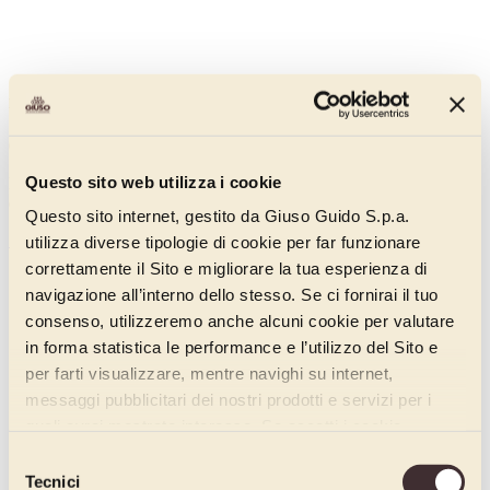
Pannagusto Nocciola
00707115
Questo sito web utilizza i cookie
Pasta aromatizzante concentrata al gusto di nocciola, a basso livello
di acidità.
Questo sito internet, gestito da Giuso Guido S.p.a.
Scopri di più
utilizza diverse tipologie di cookie per far funzionare
correttamente il Sito e migliorare la tua esperienza di
navigazione all’interno dello stesso. Se ci fornirai il tuo
consenso, utilizzeremo anche alcuni cookie per valutare
in forma statistica le performance e l’utilizzo del Sito e
per farti visualizzare, mentre navighi su internet,
messaggi pubblicitari dei nostri prodotti e servizi per i
quali avrai mostrato interesse. Se accetti i cookie,
dichiari di avere più di 16 anni.
Selezione
Tecnici
del