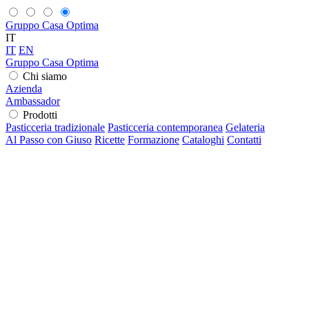
Gruppo Casa Optima
IT
IT
EN
Gruppo Casa Optima
Chi siamo
Azienda
Ambassador
Prodotti
Pasticceria tradizionale
Pasticceria contemporanea
Gelateria
Al Passo con Giuso
Ricette
Formazione
Cataloghi
Contatti