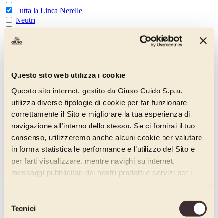
Tutta la Linea Nerelle
Neutri
Tutti i prodotti neutri
Basi per gelato
Basi per gelato al latte
Questo sito web utilizza i cookie
Basi per gelato frutta
Questo sito internet, gestito da Giuso Guido S.p.a.
utilizza diverse tipologie di cookie per far funzionare
Basi per gelato alcolico
correttamente il Sito e migliorare la tua esperienza di
navigazione all’interno dello stesso. Se ci fornirai il tuo
Basi per gelato cioccolato
consenso, utilizzeremo anche alcuni cookie per valutare
Base complet
in forma statistica le performance e l’utilizzo del Sito e
per farti visualizzare, mentre navighi su internet,
Base evoluzione
messaggi pubblicitari dei nostri prodotti e servizi per i
quali avrai mostrato interesse. Se accetti i cookie,
Base assoluta
dichiari di avere più di 16 anni.
Selezione
Base Vegan
Tecnici
del
Integratori