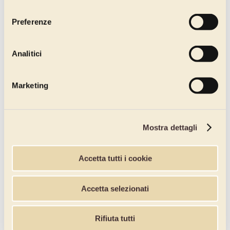
consenso
Tutti gli integratori
Preferenze
Linea Napolitaner
Tutti i gusti Napolitaner
Analitici
Linea Cuzco
Linea Nazca
Marketing
Linea Cuzco
Linea Cuzco in Tazza
Mostra dettagli
Insaporenti
Nocciole e Pistacchi
Accetta tutti i cookie
Puree di frutta
Accetta selezionati
Linea Gold
Espresso
Rifiuta tutti