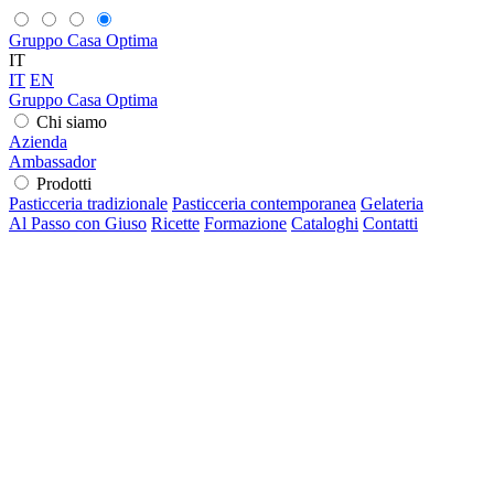
Gruppo Casa Optima
IT
IT
EN
Gruppo Casa Optima
Chi siamo
Azienda
Ambassador
Prodotti
Pasticceria tradizionale
Pasticceria contemporanea
Gelateria
Al Passo con Giuso
Ricette
Formazione
Cataloghi
Contatti