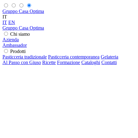
Gruppo Casa Optima
IT
IT
EN
Gruppo Casa Optima
Chi siamo
Azienda
Ambassador
Prodotti
Pasticceria tradizionale
Pasticceria contemporanea
Gelateria
Al Passo con Giuso
Ricette
Formazione
Cataloghi
Contatti