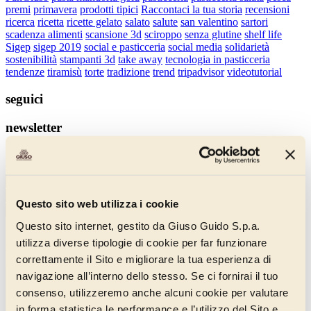
premi
primavera
prodotti tipici
Raccontaci la tua storia
recensioni
ricerca
ricetta
ricette gelato
salato
salute
san valentino
sartori
scadenza alimenti
scansione 3d
sciroppo
senza glutine
shelf life
Sigep
sigep 2019
social e pasticceria
social media
solidarietà
sostenibilità
stampanti 3d
take away
tecnologia in pasticceria
tendenze
tiramisù
torte
tradizione
trend
tripadvisor
videotutorial
seguici
newsletter
Iscriviti alla newsletter e scopri le ultime novità e i contenuti
realizzati in esclusiva.
Questo sito web utilizza i cookie
Iscrivimi
Questo sito internet, gestito da Giuso Guido S.p.a.
Iscrivendoti, dai il consenso al trattamento dei tuoi dati secondo la
utilizza diverse tipologie di cookie per far funzionare
nostra
Informativa Privacy
e accetti di ricevere le nostre newsletter.
correttamente il Sito e migliorare la tua esperienza di
navigazione all’interno dello stesso. Se ci fornirai il tuo
consenso, utilizzeremo anche alcuni cookie per valutare
in forma statistica le performance e l’utilizzo del Sito e