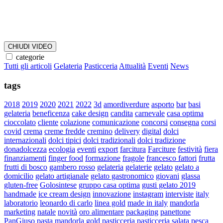
CHIUDI VIDEO
categorie
Tutti gli articoli
Gelateria
Pasticceria
Attualità
Eventi
News
tags
2018
2019
2020
2021
2022
3d
amordiverdure
asporto
bar
basi
gelateria
beneficenza
cake design
candita
carnevale
casa optima
cioccolato
cliente
colazione
comunicazione
concorsi
consegna
corsi
covid
crema
creme fredde
cremino
delivery
digital
dolci
internazionali
dolci tipici
dolci tradizionali
dolci tradizione
donadolcezza
ecologia
eventi
export
farcitura
Farciture
festività
fiera
finanziamenti
finger food
formazione
fragole
francesco fattori
frutta
frutti di bosco
gambero rosso
gelateria
gelaterie
gelato
gelato a
domicilio
gelato artigianale
gelato gastronomico
giovani
glassa
gluten-free
Golosintese
gruppo casa optima
gusti gelato 2019
handmade
ice cream design
innovazione
instagram
interviste
italy
laboratorio
leonardo di carlo
linea gold
made in italy
mandorla
marketing
natale
novità
oro alimentare
packaging
panettone
PanGiuso
pasta mandorla gold
pasticceria
pasticceria salata
pesca