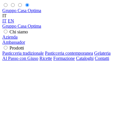
Gruppo Casa Optima
IT
IT
EN
Gruppo Casa Optima
Chi siamo
Azienda
Ambassador
Prodotti
Pasticceria tradizionale
Pasticceria contemporanea
Gelateria
Al Passo con Giuso
Ricette
Formazione
Cataloghi
Contatti