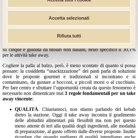
ristorazione senza somministrazione
. La città
regina del take
away è Napoli
, che conta oltre 1600 attività. Napoli detiene anche il
primato di pasticcerie e gelaterie sul territorio nazionale: erano più di
Accetta selezionati
mille alla fine dello scorso anno. Inoltre, il fenomeno è “giovane” in
tutti i sensi: nei primi nove mesi del 2014, il 40,8% di tutte le nuove
imprese del settore presenta un titolare under 35; nel 38,8% dei casi
Rifiuta tutti
la conduzione è femminile, percentuale che sale ancora se
prendiamo in esame le sole pasticcerie (44,4%); una nuova attività
su cinque è guidata da titolari non italiani, nello specifico il 30,1%
per le attività take away.
Cogliere la palla al balzo, però, è meno scontato di quanto si possa
pensare: la cosiddetta “snackizzazione” dei pasti parla di soluzioni
dove le proposte gourmet e tradizionali si incontrano e si
contaminano, da gustare a bocconi, a piccoli morsi o al cucchiaio.
Per fare centro e sfruttare l’opportunità creata da questo fenomeno è
necessario non dimenticare mai
3 regole fondamentali per un take
away vincente
:
QUALITÀ
. Chiariamoci, non stiamo parlando del kebab
dietro la stazione. Oggi il take away incontra il gradimento
delle abitudini alimentari più flessibili ma non per questo
meno attente di ieri alla qualità degli ingredienti, alle modalità
di preparazione, al gusto offerto dalle diverse proposte. Inutile
ricordare che quando parliamo di qualità intendiamo anche