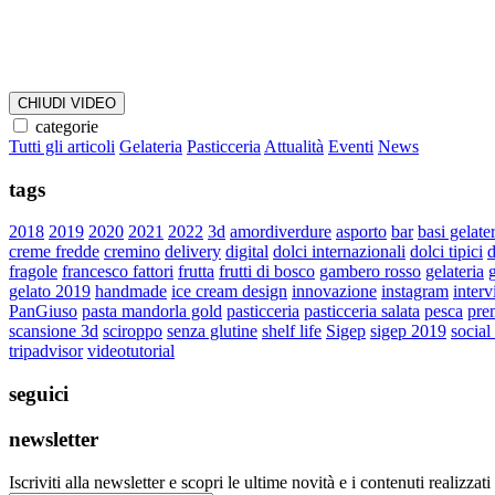
CHIUDI VIDEO
categorie
Tutti gli articoli
Gelateria
Pasticceria
Attualità
Eventi
News
tags
2018
2019
2020
2021
2022
3d
amordiverdure
asporto
bar
basi gelate
creme fredde
cremino
delivery
digital
dolci internazionali
dolci tipici
d
fragole
francesco fattori
frutta
frutti di bosco
gambero rosso
gelateria
g
gelato 2019
handmade
ice cream design
innovazione
instagram
interv
PanGiuso
pasta mandorla gold
pasticceria
pasticceria salata
pesca
pre
scansione 3d
sciroppo
senza glutine
shelf life
Sigep
sigep 2019
social
tripadvisor
videotutorial
seguici
newsletter
Iscriviti alla newsletter e scopri le ultime novità e i contenuti realizzati