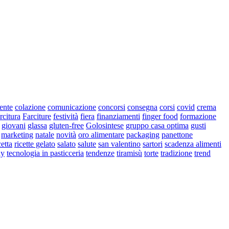
iente
colazione
comunicazione
concorsi
consegna
corsi
covid
crema
rcitura
Farciture
festività
fiera
finanziamenti
finger food
formazione
giovani
glassa
gluten-free
Golosintese
gruppo casa optima
gusti
marketing
natale
novità
oro alimentare
packaging
panettone
cetta
ricette gelato
salato
salute
san valentino
sartori
scadenza alimenti
ay
tecnologia in pasticceria
tendenze
tiramisù
torte
tradizione
trend