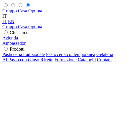
Gruppo Casa Optima
IT
IT
EN
Gruppo Casa Optima
Chi siamo
Azienda
Ambassador
Prodotti
Pasticceria tradizionale
Pasticceria contemporanea
Gelateria
Al Passo con Giuso
Ricette
Formazione
Cataloghi
Contatti