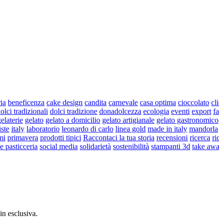
ria
beneficenza
cake design
candita
carnevale
casa optima
cioccolato
cl
olci tradizionali
dolci tradizione
donadolcezza
ecologia
eventi
export
fa
elaterie
gelato
gelato a domicilio
gelato artigianale
gelato gastronomico
iste
italy
laboratorio
leonardo di carlo
linea gold
made in italy
mandorla
mi
primavera
prodotti tipici
Raccontaci la tua storia
recensioni
ricerca
ri
 e pasticceria
social media
solidarietà
sostenibilità
stampanti 3d
take aw
 in esclusiva.