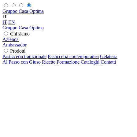
Gruppo Casa Optima
IT
IT
EN
Gruppo Casa Optima
Chi siamo
Azienda
Ambassador
Prodotti
Pasticceria tradizionale
Pasticceria contemporanea
Gelateria
Al Passo con Giuso
Ricette
Formazione
Cataloghi
Contatti