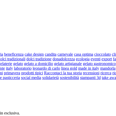
ria
beneficenza
cake design
candita
carnevale
casa optima
cioccolato
cl
olci tradizionali
dolci tradizione
donadolcezza
ecologia
eventi
export
fa
elaterie
gelato
gelato a domicilio
gelato artigianale
gelato gastronomico
iste
italy
laboratorio
leonardo di carlo
linea gold
made in italy
mandorla
mi
primavera
prodotti tipici
Raccontaci la tua storia
recensioni
ricerca
ri
 e pasticceria
social media
solidarietà
sostenibilità
stampanti 3d
take aw
 in esclusiva.