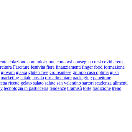
iente
colazione
comunicazione
concorsi
consegna
corsi
covid
crema
rcitura
Farciture
festività
fiera
finanziamenti
finger food
formazione
giovani
glassa
gluten-free
Golosintese
gruppo casa optima
gusti
marketing
natale
novità
oro alimentare
packaging
panettone
cetta
ricette gelato
salato
salute
san valentino
sartori
scadenza alimenti
ay
tecnologia in pasticceria
tendenze
tiramisù
torte
tradizione
trend