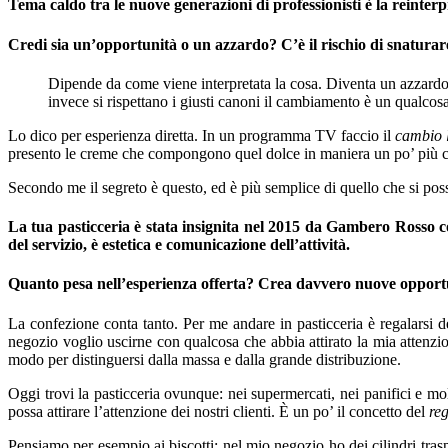
Tema caldo tra le nuove generazioni di professionisti è la reinterpre
Credi sia un’opportunità o un azzardo? C’è il rischio di snaturare
Dipende da come viene interpretata la cosa. Diventa un azzardo
invece si rispettano i giusti canoni il cambiamento è un qualcos
Lo dico per esperienza diretta. In un programma TV faccio il
cambio 
presento le creme che compongono quel dolce in maniera un po’ più c
Secondo me il segreto è questo, ed è più semplice di quello che si po
La tua pasticceria è stata insignita nel 2015 da Gambero Rosso c
del servizio, è estetica e comunicazione dell’attività.
Quanto pesa nell’esperienza offerta? Crea davvero nuove opportuni
La confezione conta tanto. Per me andare in pasticceria è regalars
negozio voglio uscirne con qualcosa che abbia attirato la mia attenz
modo per distinguersi dalla massa e dalla grande distribuzione.
Oggi trovi la pasticceria ovunque: nei supermercati, nei panifici e m
possa attirare l’attenzione dei nostri clienti. È un po’ il concetto del
re
Pensiamo per esempio ai biscotti: nel mio negozio ho dei cilindri tras