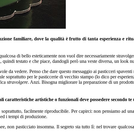
uzione familiare, dove la qualità è frutto di tanta esperienza e ritua
ualcosa di bello esteticamente non vuol dire necessariamente stravolgere
, quindi testato e che piace, dandogli però una veste diversa, un look n
vole da vedere. Penso che dare questo messaggio ai pasticceri spaventi m
ale soprattutto per le pasticcerie di vecchio stampo (lo dico per esperienz
fica
stravolgere
. Anzi. Bisogna migliorare la preparazione di un prodotto,
Quali caratteristiche artistiche o funzionali deve possedere secondo te
 soprattutto, facilmente riproducibile. Per capirci: non pensiamo ad u
 ed i tempi di produzione.
nee, non pasticciato insomma. Il segreto sta tutto lì: nel trovare qualco