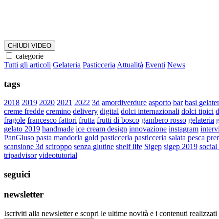
CHIUDI VIDEO
categorie
Tutti gli articoli
Gelateria
Pasticceria
Attualità
Eventi
News
tags
2018
2019
2020
2021
2022
3d
amordiverdure
asporto
bar
basi gelate
creme fredde
cremino
delivery
digital
dolci internazionali
dolci tipici
d
fragole
francesco fattori
frutta
frutti di bosco
gambero rosso
gelateria
g
gelato 2019
handmade
ice cream design
innovazione
instagram
interv
PanGiuso
pasta mandorla gold
pasticceria
pasticceria salata
pesca
pre
scansione 3d
sciroppo
senza glutine
shelf life
Sigep
sigep 2019
social
tripadvisor
videotutorial
seguici
newsletter
Iscriviti alla newsletter e scopri le ultime novità e i contenuti realizzati