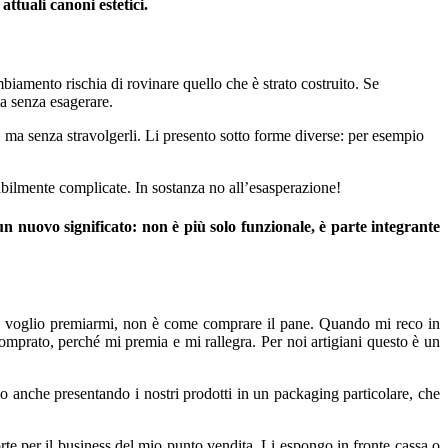
attuali canoni estetici.
biamento rischia di rovinare quello che è strato costruito. Se
ma senza esagerare.
o, ma senza stravolgerli. Li presento sotto forme diverse: per esempio
bilmente complicate. In sostanza no all’esasperazione!
 nuovo significato: non è più solo funzionale, è parte integrante
hé voglio premiarmi, non è come comprare il pane. Quando mi reco in
mprato, perché mi premia e mi rallegra. Per noi artigiani questo è un
o anche presentando i nostri prodotti in un packaging particolare, che
rte per il business del mio punto vendita. Li espongo in fronte cassa o