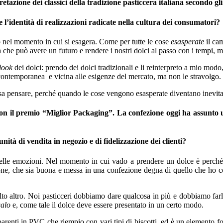
tazione dei classici della tradizione pasticcera italiana secondo gli 
 l’identità di realizzazioni radicate nella cultura dei consumatori?
 nel momento in cui si esagera. Come per tutte le cose
esasperate
il cam
a che può avere un futuro e rendere i nostri dolci al passo con i tempi, 
look
dei dolci: prendo dei dolci tradizionali e li reinterpreto a mio mod
ontemporanea e vicina alle esigenze del mercato, ma non le stravolgo.
ssa pensare, perché quando le cose vengono esasperate diventano inevita
on il premio “Miglior Packaging”. La confezione oggi ha assunto un
tà di vendita in negozio e di fidelizzazione dei clienti?
i delle emozioni. Nel momento in cui vado a prendere un dolce è perc
ione, che sia buona e messa in una confezione degna di quello che ho co
olto altro. Noi pasticceri dobbiamo dare qualcosa in più e dobbiamo farl
galo
e, come tale il dolce deve essere presentato in un certo modo.
parenti in PVC che riempio con vari tipi di biscotti, ed è un elemento fo