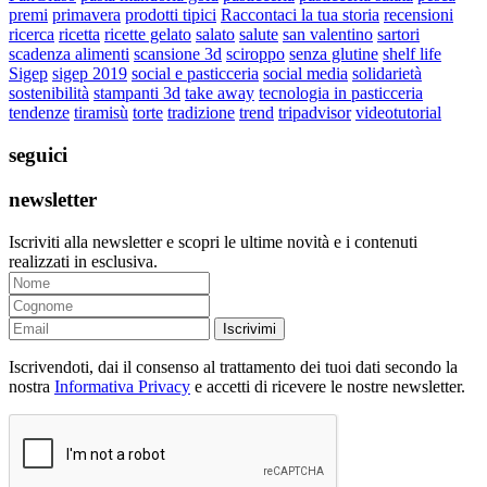
premi
primavera
prodotti tipici
Raccontaci la tua storia
recensioni
ricerca
ricetta
ricette gelato
salato
salute
san valentino
sartori
scadenza alimenti
scansione 3d
sciroppo
senza glutine
shelf life
Sigep
sigep 2019
social e pasticceria
social media
solidarietà
sostenibilità
stampanti 3d
take away
tecnologia in pasticceria
tendenze
tiramisù
torte
tradizione
trend
tripadvisor
videotutorial
seguici
newsletter
Iscriviti alla newsletter e scopri le ultime novità e i contenuti
realizzati in esclusiva.
Iscrivimi
Iscrivendoti, dai il consenso al trattamento dei tuoi dati secondo la
nostra
Informativa Privacy
e accetti di ricevere le nostre newsletter.