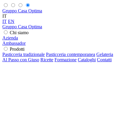
Gruppo Casa Optima
IT
IT
EN
Gruppo Casa Optima
Chi siamo
Azienda
Ambassador
Prodotti
Pasticceria tradizionale
Pasticceria contemporanea
Gelateria
Al Passo con Giuso
Ricette
Formazione
Cataloghi
Contatti