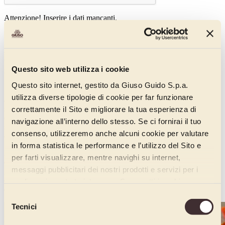
Attenzione! Inserire i dati mancanti.
Puoi disiscriverti quando vuoi, senza nessun costo.
La nuova colazione degli italiani: lo
smoothie.
Questo sito web utilizza i cookie
Questo sito internet, gestito da Giuso Guido S.p.a.
Le abitudini dei consumatori attuali sono cambiate nel corso degli
utilizza diverse tipologie di cookie per far funzionare
anni e hanno modificato anche l\'offerta ristorativa disponibile, così,
correttamente il Sito e migliorare la tua esperienza di
se fino a pochi anni fa pasticceria e bar erano due locali ben distinti e
diversi l'una dall'altro, oggi il connubio che li lega è sempre più
navigazione all’interno dello stesso. Se ci fornirai il tuo
stretto e, anche quando si pensa al caffè, è sempre più difficile
consenso, utilizzeremo anche alcuni cookie per valutare
evitare di gustare anche un dolce.
in forma statistica le performance e l’utilizzo del Sito e
Non solo, se fino a pochi anni fa il profumo del bar era caratterizzato
per farti visualizzare, mentre navighi su internet,
dall'aroma di caffè tostato, ora è sempre più comune respirare e
messaggi pubblicitari dei nostri prodotti e servizi per i
gustare la frutta, soprattutto nei mesi più caldi:
frullati, centrifugati
di frutta e smoothies prendono sempre più spesso il posto di
quali avrai mostrato interesse. Se accetti i cookie,
caffè e cappuccino.
dichiari di avere più di 16 anni.
Selezione
Tecnici
del
consenso