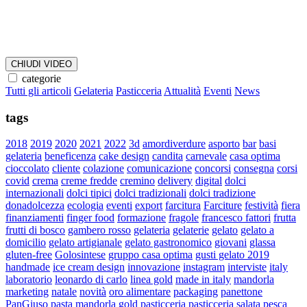
CHIUDI VIDEO
categorie
Tutti gli articoli
Gelateria
Pasticceria
Attualità
Eventi
News
tags
2018
2019
2020
2021
2022
3d
amordiverdure
asporto
bar
basi
gelateria
beneficenza
cake design
candita
carnevale
casa optima
cioccolato
cliente
colazione
comunicazione
concorsi
consegna
corsi
covid
crema
creme fredde
cremino
delivery
digital
dolci
internazionali
dolci tipici
dolci tradizionali
dolci tradizione
donadolcezza
ecologia
eventi
export
farcitura
Farciture
festività
fiera
finanziamenti
finger food
formazione
fragole
francesco fattori
frutta
frutti di bosco
gambero rosso
gelateria
gelaterie
gelato
gelato a
domicilio
gelato artigianale
gelato gastronomico
giovani
glassa
gluten-free
Golosintese
gruppo casa optima
gusti gelato 2019
handmade
ice cream design
innovazione
instagram
interviste
italy
laboratorio
leonardo di carlo
linea gold
made in italy
mandorla
marketing
natale
novità
oro alimentare
packaging
panettone
PanGiuso
pasta mandorla gold
pasticceria
pasticceria salata
pesca