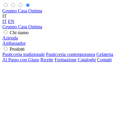
Gruppo Casa Optima
IT
IT
EN
Gruppo Casa Optima
Chi siamo
Azienda
Ambassador
Prodotti
Pasticceria tradizionale
Pasticceria contemporanea
Gelateria
Al Passo con Giuso
Ricette
Formazione
Cataloghi
Contatti