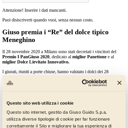
Attenzione! Inserire i dati mancanti.
Puoi disiscriverti quando vuoi, senza nessun costo.
Giuso premia i “Re” del dolce tipico
Meneghino
Il 28 novembre 2020 a Milano sono stati decretati i vincitori del
Premio I PanGiuso 2020
, dedicato al
miglior Panettone
e al
miglior Dolce Lievitato Innovativo.
I giurati, riuniti a porte chiuse, hanno valutato i dolci dei 28
pasticcieri concorrenti, provenienti da 10 diverse regioni italiane,
tutti realizzati rigorosamente con lievito madre e ingredienti 100%
naturali, senza additivi, aromi artificiali, semilavorati e senza
coadiuvanti tecnologici, all’insegna della genuinità.
Per la
Categoria Panettone
, che vedeva come protagonista la
Questo sito web utilizza i cookie
ricetta classica milanese, ha vinto il Pasticciere Raffaele Vignola
Questo sito internet, gestito da Giuso Guido S.p.a.
della
Pasticceria Caffè Vignola
di Solofra (AV).
utilizza diverse tipologie di cookie per far funzionare
Per la
Categoria Dolce Lievitato Innovativo
, invece, che
correttamente il Sito e migliorare la tua esperienza di
ammetteva lievitati a base di pasta di panettone di qualsiasi forma,