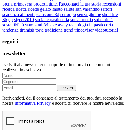
premi
primavera
prodotti tipici
Raccontaci la tua storia
recensioni
ricerca
ricetta
ricette gelato
salato
salute
san valentino
sartori
scadenza alimenti
scansione 3d
sciroppo
senza glutine
shelf life
Sigep
sigep 2019
social e pasticceria
social media
solidarietà
sostenibilità
stampanti 3d
take away
tecnologia in pasticceria
tendenze
tiramisù
torte
tradizione
trend
tripadvisor
videotutorial
seguici
newsletter
Iscriviti alla newsletter e scopri le ultime novità e i contenuti
realizzati in esclusiva.
Iscrivimi
Iscrivendoti, dai il consenso al trattamento dei tuoi dati secondo la
nostra
Informativa Privacy
e accetti di ricevere le nostre newsletter.