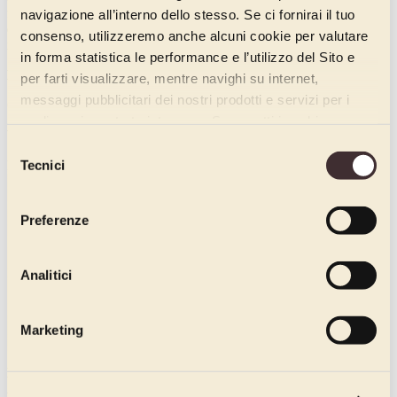
farcitura e copertura, ha vinto il pasticciere Italo Vezzoli, titolare
navigazione all’interno dello stesso. Se ci fornirai il tuo
della
Incroissanteria
di Carobbio degli Angeli BG, con il dolce dal
consenso, utilizzeremo anche alcuni cookie per valutare
nome
L’Originale
.
in forma statistica le performance e l’utilizzo del Sito e
DULCIS IN FUNDO, LA CLASSIFICA COMPLETA.
per farti visualizzare, mentre navighi su internet,
messaggi pubblicitari dei nostri prodotti e servizi per i
Categoria Panettone
quali avrai mostrato interesse. Se accetti i cookie,
Vincitore:
dichiari di avere più di 16 anni.
Selezione
Tecnici
Raffaele Vignola della Pasticceria Caffè Vignola (Solofra – AV)
del
consenso
Preferenze
Analitici
Marketing
Menzioni:
Alessandro Slama della Pasticceria Ischia Pane (Ischia – NA)