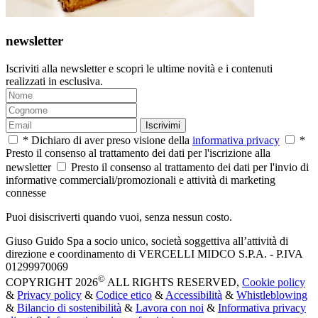
newsletter
Iscriviti alla newsletter e scopri le ultime novità e i contenuti
realizzati in esclusiva.
Iscrivimi
* Dichiaro di aver preso visione della
informativa privacy
*
Presto il consenso al trattamento dei dati per l'iscrizione alla
newsletter
Presto il consenso al trattamento dei dati per l'invio di
informative commerciali/promozionali e attività di marketing
connesse
Puoi disiscriverti quando vuoi, senza nessun costo.
Giuso Guido Spa a socio unico, società soggettiva all’attività di
direzione e coordinamento di VERCELLI MIDCO S.P.A. - P.IVA
01299970069
©
COPYRIGHT 2026
ALL RIGHTS RESERVED,
Cookie policy
&
Privacy policy
&
Codice etico
&
Accessibilità
&
Whistleblowing
&
Bilancio di sostenibilità
&
Lavora con noi
&
Informativa privacy