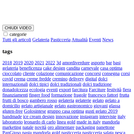
CHIUDI VIDEO
categorie
Tutti gli articoli
Gelateria
Pasticceria
Attualità
Eventi
News
tags
2018
2019
2020
2021
2022
3d
amordiverdure
asporto
bar
basi
gelateria
beneficenza
cake design
candita
carnevale
casa optima
cioccolato
cliente
colazione
comunicazione
concorsi
consegna
corsi
covid
crema
creme fredde
cremino
delivery
digital
dolci
internazionali
dolci tipici
dolci tradizionali
dolci tradizione
donadolcezza
ecologia
eventi
export
farcitura
Farciture
festività
fiera
finanziamenti
finger food
formazione
fragole
francesco fattori
frutta
frutti di bosco
gambero rosso
gelateria
gelaterie
gelato
gelato a
domicilio
gelato artigianale
gelato gastronomico
giovani
glassa
gluten-free
Golosintese
gruppo casa optima
gusti gelato 2019
handmade
ice cream design
innovazione
instagram
interviste
italy
laboratorio
leonardo di carlo
linea gold
made in italy
mandorla
marketing
natale
novità
oro alimentare
packaging
panettone
PanGiuso
pasta mandorla gold
pasticceria
pasticceria salata
pesca