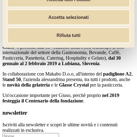
Attenzione! Inserire i dati mancanti.
Accetta selezionati
Puoi disiscriverti quando vuoi, senza nessun costo.
Giuso al GastExpo di Lubiana
Rifiuta tutti
Giuso
è presente alla 13° edizione della Fiera GastExpo (Fiera
internazionale del settore della Gastronomia, Bevande, Caffè,
Pasticceria, Panetteria, Catering, Hospitality e Gelato),
dal 30
gennaio al 2 febbraio 2019 a Lubiana, Slovenia
.
In collaborazione con Makabo D.o.o, all'interno del
padiglione A2
,
Stand 50
, l'azienda alessandrina presenta, tra tutti i prodotti, anche
le
novità della gelateria
e le
Glasse Crystal
per la pasticceria.
Un'occasione importante per Giuso, perchè proprio
nel 2019
festeggia il Centenario della fondazione
.
newsletter
Iscriviti alla newsletter e scopri le ultime novità e i contenuti
realizzati in esclusiva.