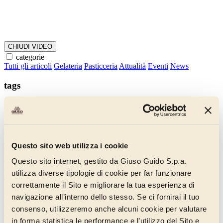
CHIUDI VIDEO
categorie
Tutti gli articoli
Gelateria
Pasticceria
Attualità
Eventi
News
tags
2018
2019
2020
2021
2022
3d
amordiverdure
asporto
bar
basi
gelateria
beneficenza
cake design
candita
carnevale
casa optima
cioccolato
cliente
colazione
comunicazione
concorsi
consegna
corsi
covid
crema
creme fredde
cremino
delivery
digital
dolci
internazionali
dolci tipici
dolci tradizionali
dolci tradizione
Questo sito web utilizza i cookie
donadolcezza
ecologia
eventi
export
farcitura
Farciture
festività
fiera
finanziamenti
finger food
formazione
fragole
francesco fattori
frutta
Questo sito internet, gestito da Giuso Guido S.p.a.
frutti di bosco
gambero rosso
gelateria
gelaterie
gelato
gelato a
utilizza diverse tipologie di cookie per far funzionare
domicilio
gelato artigianale
gelato gastronomico
giovani
glassa
correttamente il Sito e migliorare la tua esperienza di
gluten-free
Golosintese
gruppo casa optima
gusti gelato 2019
handmade
ice cream design
innovazione
instagram
interviste
italy
navigazione all’interno dello stesso. Se ci fornirai il tuo
laboratorio
leonardo di carlo
linea gold
made in italy
mandorla
consenso, utilizzeremo anche alcuni cookie per valutare
marketing
natale
novità
oro alimentare
packaging
panettone
in forma statistica le performance e l’utilizzo del Sito e
PanGiuso
pasta mandorla gold
pasticceria
pasticceria salata
pesca