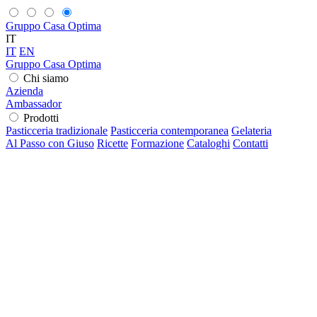
Gruppo Casa Optima
IT
IT
EN
Gruppo Casa Optima
Chi siamo
Azienda
Ambassador
Prodotti
Pasticceria tradizionale
Pasticceria contemporanea
Gelateria
Al Passo con Giuso
Ricette
Formazione
Cataloghi
Contatti