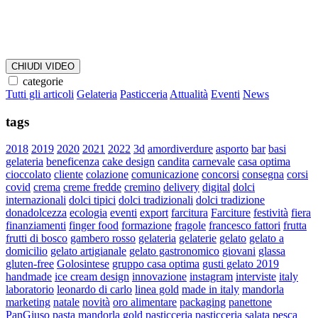
CHIUDI VIDEO
categorie
Tutti gli articoli
Gelateria
Pasticceria
Attualità
Eventi
News
tags
2018
2019
2020
2021
2022
3d
amordiverdure
asporto
bar
basi
gelateria
beneficenza
cake design
candita
carnevale
casa optima
cioccolato
cliente
colazione
comunicazione
concorsi
consegna
corsi
covid
crema
creme fredde
cremino
delivery
digital
dolci
internazionali
dolci tipici
dolci tradizionali
dolci tradizione
donadolcezza
ecologia
eventi
export
farcitura
Farciture
festività
fiera
finanziamenti
finger food
formazione
fragole
francesco fattori
frutta
frutti di bosco
gambero rosso
gelateria
gelaterie
gelato
gelato a
domicilio
gelato artigianale
gelato gastronomico
giovani
glassa
gluten-free
Golosintese
gruppo casa optima
gusti gelato 2019
handmade
ice cream design
innovazione
instagram
interviste
italy
laboratorio
leonardo di carlo
linea gold
made in italy
mandorla
marketing
natale
novità
oro alimentare
packaging
panettone
PanGiuso
pasta mandorla gold
pasticceria
pasticceria salata
pesca