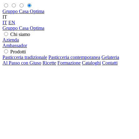
Gruppo Casa Optima
IT
IT
EN
Gruppo Casa Optima
Chi siamo
Azienda
Ambassador
Prodotti
Pasticceria tradizionale
Pasticceria contemporanea
Gelateria
Al Passo con Giuso
Ricette
Formazione
Cataloghi
Contatti