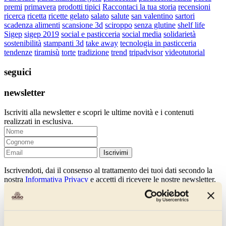
premi
primavera
prodotti tipici
Raccontaci la tua storia
recensioni
ricerca
ricetta
ricette gelato
salato
salute
san valentino
sartori
scadenza alimenti
scansione 3d
sciroppo
senza glutine
shelf life
Sigep
sigep 2019
social e pasticceria
social media
solidarietà
sostenibilità
stampanti 3d
take away
tecnologia in pasticceria
tendenze
tiramisù
torte
tradizione
trend
tripadvisor
videotutorial
seguici
newsletter
Iscriviti alla newsletter e scopri le ultime novità e i contenuti
realizzati in esclusiva.
Iscrivimi
Iscrivendoti, dai il consenso al trattamento dei tuoi dati secondo la
nostra
Informativa Privacy
e accetti di ricevere le nostre newsletter.