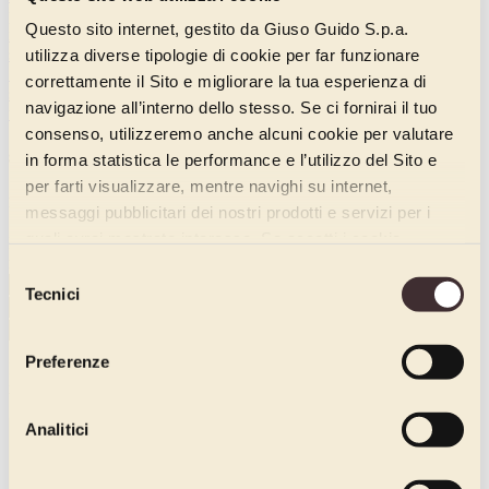
premi
primavera
prodotti tipici
Raccontaci la tua storia
recensioni
Questo sito internet, gestito da Giuso Guido S.p.a.
ricerca
ricetta
ricette gelato
salato
salute
san valentino
sartori
scadenza alimenti
scansione 3d
sciroppo
senza glutine
shelf life
utilizza diverse tipologie di cookie per far funzionare
Sigep
sigep 2019
social e pasticceria
social media
solidarietà
correttamente il Sito e migliorare la tua esperienza di
sostenibilità
stampanti 3d
take away
tecnologia in pasticceria
navigazione all’interno dello stesso. Se ci fornirai il tuo
tendenze
tiramisù
torte
tradizione
trend
tripadvisor
videotutorial
consenso, utilizzeremo anche alcuni cookie per valutare
seguici
in forma statistica le performance e l’utilizzo del Sito e
per farti visualizzare, mentre navighi su internet,
newsletter
messaggi pubblicitari dei nostri prodotti e servizi per i
quali avrai mostrato interesse. Se accetti i cookie,
Iscriviti alla newsletter e scopri le ultime novità e i contenuti
realizzati in esclusiva.
dichiari di avere più di 16 anni.
Selezione
Tecnici
del
consenso
Iscrivimi
Preferenze
Iscrivendoti, dai il consenso al trattamento dei tuoi dati secondo la
nostra
Informativa Privacy
e accetti di ricevere le nostre newsletter.
Analitici