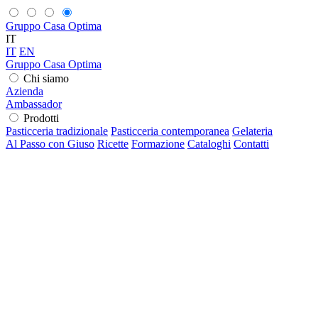
Gruppo Casa Optima
IT
IT
EN
Gruppo Casa Optima
Chi siamo
Azienda
Ambassador
Prodotti
Pasticceria tradizionale
Pasticceria contemporanea
Gelateria
Al Passo con Giuso
Ricette
Formazione
Cataloghi
Contatti