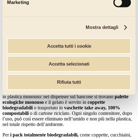
Marketing
Attenzione! Inserire i dati mancanti.
Puoi disiscriverti quando vuoi, senza nessun costo.
Mostra dettagli
Gelaterie sempre più green
Accetta tutti i cookie
Le gelaterie
negli ultimi tempi stanno diventando
sempre più
sostenibili,
riducendo l’utilizzo delle plastiche ed abbracciando così,
sempre più, un modello di sviluppo di
green economy
, volto a
Accetta selezionati
limitare l'impatto ambientale
dei rifiuti. Questo anche per andare
incontro allo stop entro il 2021, di molti prodotti in plastica
monouso, come deliberato lo scorso marzo dal Parlamento Europeo.
Rifiuta tutti
Ci sono alcune gelaterie già totalmente
plastic free
e altre che hanno
anche solo ridotto drasticamente l’utilizzo di contenitori e imballaggi
in plastica monouso: nei dispenser sul bancone si trovano
palette
ecologiche monouso
e il gelato è servito in
coppette
biodegradabili
o trasportato in
vaschette take away, 100%
compostabili
o di cartone riciclato. Ogni singolo contenitore, dopo
l’uso, può così essere eliminato nell’umido e non più nella plastica,
nel totale rispetto dell’ambiente.
Per
i pack totalmente biodegradabili,
come coppette, cucchiaini,