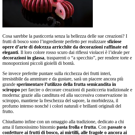
Cosa sarebbe la pasticceria senza la bellezza delle sue creazioni? I
frutti di bosco sono l’ingrediente perfetto per realizzare
sfiziose
opere d’arte di dolcezza arricchite da decorazioni raffinate ed
eleganti
. Il loro colore rosso scuro dai riflessi violacei è l’ideale per
decorazioni in glassa
, trasparenti o “a specchio”, per rendere torte e
monoporzioni piccoli gioielli di bontà.
Se invece preferite puntare sulla ricchezza dei frutti interi,
irresistibile da ammirare e da gustare, sarà un piacere ancora più
grande
sperimentare l’utilizzo della frutta semicandita in
sciroppo
per farcire o decorare creazioni di pasticceria tradizionale e
moderna: grazie alla canditura ed alla successiva conservazione in
sciroppo, mantiene la freschezza del sapore, la morbidezza, il
profumo intenso nonché i colori naturali e brillanti originali del
frutto.
Chiudiamo infine con un omaggio alla tradizione, dedicato a chi
ama il famosissimo binomio
pasta frolla e frutta
. Con
passate o
confetture ai frutti di bosco, ai mirtilli, alle fragole o ancora ai