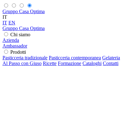
Gruppo Casa Optima
IT
IT
EN
Gruppo Casa Optima
Chi siamo
Azienda
Ambassador
Prodotti
Pasticceria tradizionale
Pasticceria contemporanea
Gelateria
Al Passo con Giuso
Ricette
Formazione
Cataloghi
Contatti