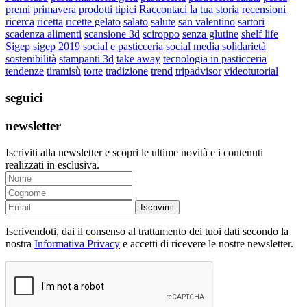
premi
primavera
prodotti tipici
Raccontaci la tua storia
recensioni
ricerca
ricetta
ricette gelato
salato
salute
san valentino
sartori
scadenza alimenti
scansione 3d
sciroppo
senza glutine
shelf life
Sigep
sigep 2019
social e pasticceria
social media
solidarietà
sostenibilità
stampanti 3d
take away
tecnologia in pasticceria
tendenze
tiramisù
torte
tradizione
trend
tripadvisor
videotutorial
seguici
newsletter
Iscriviti alla newsletter e scopri le ultime novità e i contenuti
realizzati in esclusiva.
Iscrivimi
Iscrivendoti, dai il consenso al trattamento dei tuoi dati secondo la
nostra
Informativa Privacy
e accetti di ricevere le nostre newsletter.