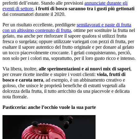
preferiti dell’estate. Stando alle previsioni
annunciate durante gli
eventi di settore
,
i frutti di bosco saranno tra i gusti più gettonati
dai consumatori durante il 2020.
Per un risultato eccellente, prediligete
semilavorati e paste di frutta
con un altissimo contenuto di frutta
, ottime per sostituire la frutta nel
gelato, ma anche per rinforzare il sapore qualora si utilizzi frutta
fresca o surgelata; oppure utilizzate variegati con pezzi di frutta, per
esaltare il sapore autentico del frutto originale e per donare al gelato
un tocco piacevolmente croccante. I gelati conquisteranno, perciò,
non solo per i colori ma, soprattutto, per il loro gusto ricco e intenso.
Via libera, inoltre,
alle sperimentazioni e ai nuovi mix di sapori
,
per creare ricette inedite e stupire i vostri clienti:
viola, frutti di
bosco e carota nera
, ad esempio, è un abbinamento creativo e
goloso, che unisce le proprietà benefiche di estratti vegetali alla
dolcezza della frutta, il tutto arricchito da una piacevole e delicata
nota floreale.
Pasticceria: anche l’occhio vuole la sua parte