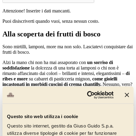
Attenzione! Inserire i dati mancanti.
Puoi disiscriverti quando vuoi, senza nessun costo.
Alla scoperta dei frutti di bosco
Sono mirtilli, lamponi, more ma non solo. Lasciatevi conquistare dai
frutti di bosco.
Alzi la mano chi non ha mai assaporato con
un sorriso di
soddisfazione
la dolcezza di una torta ai lamponi o chi non è
rimasto affascinato dai colori – brillanti e intensi, elegantissimi –
di
ribes e more
su cabaret di pasticceria mignon,
come gioielli
incastonati in morbidi cuscini di crema chantilly.
Nessuno, vero?
È impossibile, infatti, resistere a queste
golose perle colorate di
bontà tutta naturale
, immancabili tra gli ingredienti che fanno
dell’alta pasticceria e della gelateria artigianale una soddisfazione per
gli occhi e per il palato.
Questo sito web utilizza i cookie
Mirtilli, lamponi, fragoline, more
sono i frutti di bosco più
Questo sito internet, gestito da Giuso Guido S.p.a.
conosciuti, ma l’elenco potrebbe continuare e includerne molti di
più. I frutti di bosco, infatti, hanno in comune
non solo le loro
utilizza diverse tipologie di cookie per far funzionare