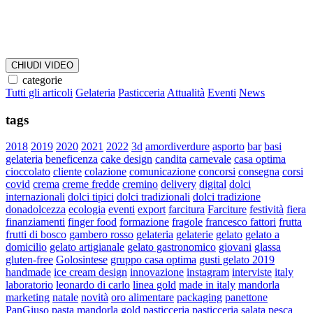
CHIUDI VIDEO
categorie
Tutti gli articoli
Gelateria
Pasticceria
Attualità
Eventi
News
tags
2018
2019
2020
2021
2022
3d
amordiverdure
asporto
bar
basi
gelateria
beneficenza
cake design
candita
carnevale
casa optima
cioccolato
cliente
colazione
comunicazione
concorsi
consegna
corsi
covid
crema
creme fredde
cremino
delivery
digital
dolci
internazionali
dolci tipici
dolci tradizionali
dolci tradizione
donadolcezza
ecologia
eventi
export
farcitura
Farciture
festività
fiera
finanziamenti
finger food
formazione
fragole
francesco fattori
frutta
frutti di bosco
gambero rosso
gelateria
gelaterie
gelato
gelato a
domicilio
gelato artigianale
gelato gastronomico
giovani
glassa
gluten-free
Golosintese
gruppo casa optima
gusti gelato 2019
handmade
ice cream design
innovazione
instagram
interviste
italy
laboratorio
leonardo di carlo
linea gold
made in italy
mandorla
marketing
natale
novità
oro alimentare
packaging
panettone
PanGiuso
pasta mandorla gold
pasticceria
pasticceria salata
pesca