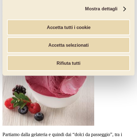
dell’estate
con vetrine ancora più attraenti
, grazie alle irresistibili
Mostra dettagli
armonie cromatiche di ribes, more, mirtilli, lamponi. La varietà è
davvero tanta… Non ponete limiti alla vostra fantasia!
Gelateria, la freschezza dei gusti frutta… e non solo!
Accetta tutti i cookie
Accetta selezionati
Rifiuta tutti
Partiamo dalla gelateria e quindi dai “dolci da passeggio”, tra i