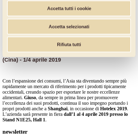
Accetta tutti i cookie
Attenzione! Inserire i dati mancanti.
Puoi disiscriverti quando vuoi, senza nessun costo.
Accetta selezionati
Hotelex trade fair Shanghai 2019
Rifiuta tutti
Giuso arriva in Estremo Oriente,
in occasione della fiera Hotelex 2019 Shanghai
(Cina) - 1/4 aprile 2019
Con l’espansione dei consumi, l’Asia sta diventando sempre più
rapidamente un mercato di riferimento per i prodotti tipicamente
occidentali, creando spazio per esportare le nostre eccellenze
alimentari.
Giuso
, da sempre in prima linea per promuovere
l’eccellenza dei suoi prodotti, continua il suo impegno portando i
propri prodotti anche a
Shanghai
, in occasione di
Hotelex 2019
.
L’azienda sarà presente in fiera
dall’1 al 4 aprile 2019 presso lo
Stand N1E25, Hall 1
.
newsletter