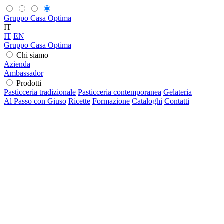
Gruppo Casa Optima
IT
IT
EN
Gruppo Casa Optima
Chi siamo
Azienda
Ambassador
Prodotti
Pasticceria tradizionale
Pasticceria contemporanea
Gelateria
Al Passo con Giuso
Ricette
Formazione
Cataloghi
Contatti