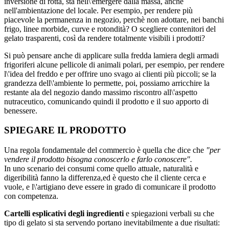
inversione di rotta, sta nell\'emergere dalla massa, anche
nell'ambientazione del locale. Per esempio, per rendere più
piacevole la permanenza in negozio, perchè non adottare, nei banchi
frigo, linee morbide, curve e rotondità? O scegliere contenitori del
gelato trasparenti, così da rendere totalmente visibili i prodotti?
Si può pensare anche di applicare sulla fredda lamiera degli armadi
frigoriferi alcune pellicole di animali polari, per esempio, per rendere
l\'idea del freddo e per offrire uno svago ai clienti più piccoli; se la
grandezza dell\'ambiente lo permette, poi, possiamo arricchire la
restante ala del negozio dando massimo riscontro all\'aspetto
nutraceutico, comunicando quindi il prodotto e il suo apporto di
benessere.
SPIEGARE IL PRODOTTO
Una regola fondamentale del commercio è quella che dice che
"per
vendere il prodotto bisogna conoscerlo e farlo conoscere".
In uno scenario dei consumi come quello attuale, naturalità e
digeribilità fanno la differenza,ed è questo che il cliente cerca e
vuole, e l\'artigiano deve essere in grado di comunicare il prodotto
con competenza.
Cartelli esplicativi degli ingredienti
e spiegazioni verbali su che
tipo di gelato si sta servendo portano inevitabilmente a due risultati: