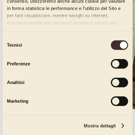
consenso, utilizzeremo anche alcuni cookie per valutare
in forma statistica le performance e l’utilizzo del Sito e
per farti visualizzare, mentre navighi su internet,
messaggi pubblicitari dei nostri prodotti e servizi per i
quali avrai mostrato interesse. Se accetti i cookie,
dichiari di avere più di 16 anni.
Selezione
Tecnici
del
consenso
Preferenze
Analitici
Marketing
VENDITA EMOZIONALE
Mostra dettagli
La vendita emozionale è quel ramo del marketing che si occupa di