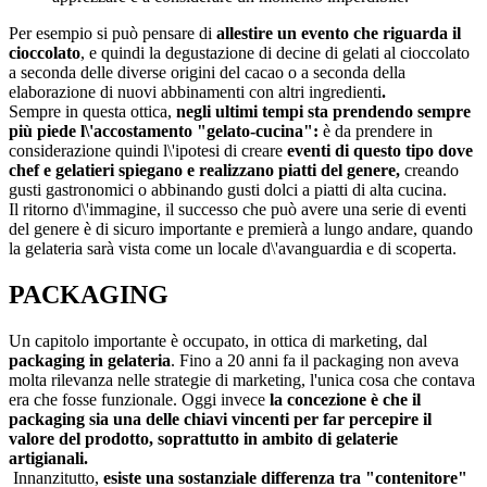
Per esempio si può pensare di
allestire un evento che riguarda il
cioccolato
, e quindi la degustazione di decine di gelati al cioccolato
a seconda delle diverse origini del cacao o a seconda della
elaborazione di nuovi abbinamenti con altri ingredienti
.
Sempre in questa ottica,
negli ultimi tempi sta prendendo sempre
più piede l\'accostamento "gelato-cucina":
è da prendere in
considerazione quindi l\'ipotesi di creare
eventi di questo tipo dove
chef e gelatieri spiegano e realizzano piatti del genere,
creando
gusti gastronomici o abbinando gusti dolci a piatti di alta cucina.
Il ritorno d\'immagine, il successo che può avere una serie di eventi
del genere è di sicuro importante e premierà a lungo andare, quando
la gelateria sarà vista come un locale d\'avanguardia e di scoperta.
PACKAGING
Un capitolo importante è occupato, in ottica di marketing, dal
packaging in gelateria
. Fino a 20 anni fa il packaging non aveva
molta rilevanza nelle strategie di marketing, l'unica cosa che contava
era che fosse funzionale. Oggi invece
la concezione è che il
packaging sia una delle chiavi vincenti per far percepire il
valore del prodotto,
soprattutto in ambito di gelaterie
artigianali.
Innanzitutto,
esiste una sostanziale differenza tra "contenitore"