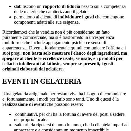
stabiliscono un
rapporto di fiducia
basato sulla competenza
delle materie che caratterizzano il gelato.
permettono al cliente di
individuare i gusti
che contengono
componenti adatti alle sue esigenze.
Ricordiamoci che la vendita non è più considerato un fatto
puramente commerciale, ma si è trasformato in un'esperienza
multiforme che include appagamento psichico e senso di
appartenenza. Diventa fondamentale quindi comunicare l'offerta e i
suoi pregi:
non basta solo mostrare l'elenco degli ingredienti, ma
spiegare al cliente le eccellenze usate, se usate, e i prodotti per
celiaci o intolleranti al lattosio, sempre se presenti, i gusti
originali elaborati dal gelatiere.
EVENTI IN GELATERIA
Una gelateria artigianale per restare viva ha bisogno di comunicare
e, fortunatamente, i modi per farlo sono tanti. Uno di questi è la
realizzazione di eventi
che possono essere:
continuativi, per chi ha la fortuna di avere dei posti a sedere
nel proprio locale.
saltuari, da ripetersi di anno in anno, che la clientela impari ad
apprezzare e a considerare un momento imperdibile.