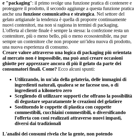
e "packaging
": il primo svolge una funzione pratica di contenere e
proteggere il prodotto, il secondo aggiunge a questa funzione pratica
anche una
funzione comunicativa e strategica
. Nel settore del
gelato artigianale la tendenza è quella di proporre continuamente
nuovi contenitori, ma non si ragiona in termini di packaging.
L'offerta al cliente finale è sempre la stessa: la confezione resta un
contenitore, più o meno bello, più o meno ecosostenibile, ma pur
sempre un contenitore che non propone un\'idea nuova di prodotto,
una nuova esperienza di consumo.
Creare valore attraverso una logica di packaging più orientata
al mercato non è impossibile, ma può anzi creare occasioni
ghiotte per apprezzare ancora di più il gelato da parte dei
consumatori finali. Come?
Ecco alcuni spunti:
Utilizzando, in un'ala della gelateria, delle immagini di
ingredienti naturali, qualora se ne facesse uso, o di
ingredienti a kilometro zero
Scegliendo di utilizzare supporti che offrano la possibilità
di degustare separatamente le creazioni del gelatiere
Sostituendo le coppette di plastica con coppette
commestibili, cucchiaini commestibili, o diversificando
l'offerta con coni realizzati attraverso nuovi impasti,
diversi dai tradizionali
L'analisi dei consumi rivela che la gente, non potendo