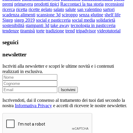
premi
primavera
prodotti tipici
Raccontaci la tua storia
recensioni
ricerca
ricetta
ricette gelato
salato
salute
san valentino
sartori
scadenza alimenti
scansione 3d
sciroppo
senza glutine
shelf life
Sigep
sigep 2019
social e pasticceria
social media
solidarietà
sostenibilità
stampanti 3d
take away
tecnologia in pasticceria
tendenze
tiramisù
torte
tradizione
trend
tripadvisor
videotutorial
seguici
newsletter
Iscriviti alla newsletter e scopri le ultime novità e i contenuti
realizzati in esclusiva.
Iscrivimi
Iscrivendoti, dai il consenso al trattamento dei tuoi dati secondo la
nostra
Informativa Privacy
e accetti di ricevere le nostre newsletter.