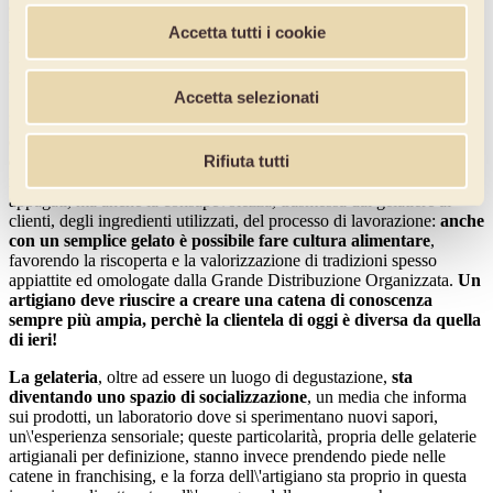
agire sul livello sensoriale dei consumatori e creare un impatto
immediato, portandolo ad effettuare l'acquisto. È indubbio che se
Accetta tutti i cookie
una persona entra in gelateria è già intenzionata ad acquistare, ma
per rendere questa esperienza coinvolgente e piacevole, ci sono dei
fattori che devono entrare in gioco e che possono essere controllati.
Accetta selezionati
L'artigiano che vuole rafforzare il proprio rapporto con la clientela
da un punto di vista emotivo dovrà agire su
più livelli di
comunicazione
, creando vere e proprie situazioni in cui il cliente si
Rifiuta tutti
riconosce e identifica. Vista, olfatto e udito dovrebbero essere
appagati, ma anche la consapevolezza, trasmessa dal gelatiere ai
clienti, degli ingredienti utilizzati, del processo di lavorazione:
anche
con un semplice gelato è possibile fare cultura alimentare
,
favorendo la riscoperta e la valorizzazione di tradizioni spesso
appiattite ed omologate dalla Grande Distribuzione Organizzata.
Un
artigiano deve riuscire a creare una catena di conoscenza
sempre più ampia, perchè la clientela di oggi è diversa da quella
di ieri!
La gelateria
, oltre ad essere un luogo di degustazione,
sta
diventando uno spazio di socializzazione
, un media che informa
sui prodotti, un laboratorio dove si sperimentano nuovi sapori,
un\'esperienza sensoriale; queste particolarità, propria delle gelaterie
artigianali per definizione, stanno invece prendendo piede nelle
catene in franchising, e la forza dell\'artigiano sta proprio in questa