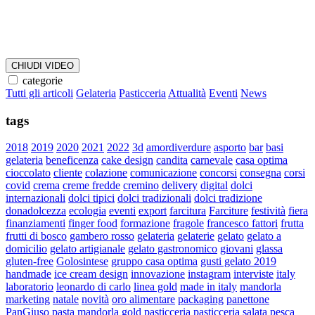
CHIUDI VIDEO
categorie
Tutti gli articoli
Gelateria
Pasticceria
Attualità
Eventi
News
tags
2018
2019
2020
2021
2022
3d
amordiverdure
asporto
bar
basi
gelateria
beneficenza
cake design
candita
carnevale
casa optima
cioccolato
cliente
colazione
comunicazione
concorsi
consegna
corsi
covid
crema
creme fredde
cremino
delivery
digital
dolci
internazionali
dolci tipici
dolci tradizionali
dolci tradizione
donadolcezza
ecologia
eventi
export
farcitura
Farciture
festività
fiera
finanziamenti
finger food
formazione
fragole
francesco fattori
frutta
frutti di bosco
gambero rosso
gelateria
gelaterie
gelato
gelato a
domicilio
gelato artigianale
gelato gastronomico
giovani
glassa
gluten-free
Golosintese
gruppo casa optima
gusti gelato 2019
handmade
ice cream design
innovazione
instagram
interviste
italy
laboratorio
leonardo di carlo
linea gold
made in italy
mandorla
marketing
natale
novità
oro alimentare
packaging
panettone
PanGiuso
pasta mandorla gold
pasticceria
pasticceria salata
pesca