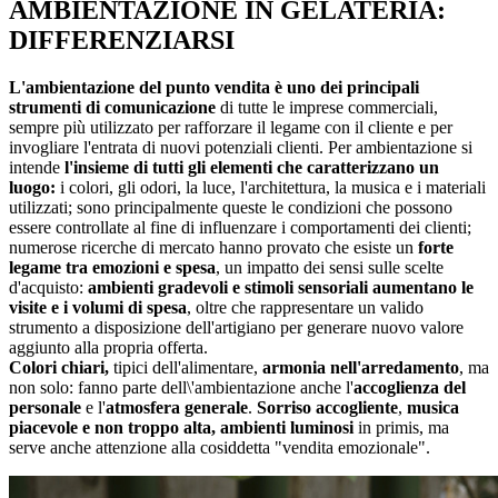
AMBIENTAZIONE IN GELATERIA:
DIFFERENZIARSI
L'ambientazione del punto vendita è uno dei principali
strumenti di comunicazione
di tutte le imprese commerciali,
sempre più utilizzato per rafforzare il legame con il cliente e per
invogliare l'entrata di nuovi potenziali clienti. Per ambientazione si
intende
l'insieme di tutti gli elementi che caratterizzano un
luogo:
i colori, gli odori, la luce, l'architettura, la musica e i materiali
utilizzati; sono principalmente queste le condizioni che possono
essere controllate al fine di influenzare i comportamenti dei clienti;
numerose ricerche di mercato hanno provato che esiste un
forte
legame tra emozioni e spesa
, un impatto dei sensi sulle scelte
d'acquisto:
ambienti gradevoli e stimoli sensoriali aumentano le
visite e i volumi di spesa
, oltre che rappresentare un valido
strumento a disposizione dell'artigiano per generare nuovo valore
aggiunto alla propria offerta.
Colori chiari,
tipici dell'alimentare,
armonia nell'arredamento
, ma
non solo: fanno parte dell\'ambientazione anche l'
accoglienza del
personale
e l'
atmosfera generale
.
Sorriso accogliente
,
musica
piacevole
e non troppo alta,
ambienti luminosi
in primis, ma
serve anche attenzione alla cosiddetta "vendita emozionale".