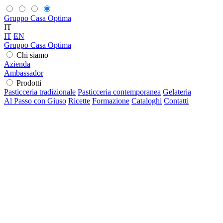
Gruppo Casa Optima
IT
IT
EN
Gruppo Casa Optima
Chi siamo
Azienda
Ambassador
Prodotti
Pasticceria tradizionale
Pasticceria contemporanea
Gelateria
Al Passo con Giuso
Ricette
Formazione
Cataloghi
Contatti