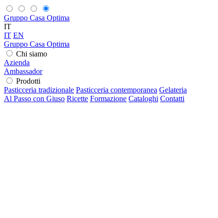
Gruppo Casa Optima
IT
IT
EN
Gruppo Casa Optima
Chi siamo
Azienda
Ambassador
Prodotti
Pasticceria tradizionale
Pasticceria contemporanea
Gelateria
Al Passo con Giuso
Ricette
Formazione
Cataloghi
Contatti