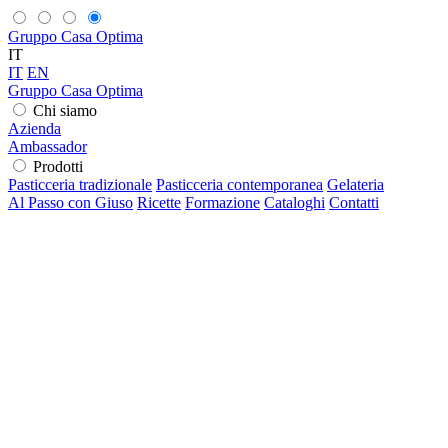
Gruppo Casa Optima
IT
IT
EN
Gruppo Casa Optima
Chi siamo
Azienda
Ambassador
Prodotti
Pasticceria tradizionale
Pasticceria contemporanea
Gelateria
Al Passo con Giuso
Ricette
Formazione
Cataloghi
Contatti