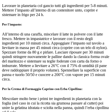
Lavorare in planetaria col gancio tutti gli ingredienti per 5-8 minuti.
Mettere l’impasto all’interno di un contenitore unto, coprire e
sistemare in frigo per 24 h.
Per l'impasto:
All’interno di una caraffa, miscelare il latte in polvere con il latte
fresco. Mettere in impastatrice e lavorare con il resto degli
ingredienti per 10 minuti circa. Appoggiare l’impasto sul tavolo a
lievitare in massa per 45 minuti circa (coprire con un telo di nylon).
Spezzare forme da 80 g e pirlare. Lasciare riposare per 30 minuti
quindi stringere nuovamente le palline dando la classica forma ovale
del maritozzo e sistemare su teglie foderate con carta da forno o
imburrate. Mettere a lievitare a 26°C con il 75% di umidità (il pane
deve raddoppiare il proprio volume). Spennellare la superficie con
panna e tuorlo 50/50 e cuocere a 200°C con vapore per 15 minuti
circa.
Per la Crema di Formaggio Caprino con Erba Cipollina:
Mescolare molto bene i primi tre ingredienti in planetaria con la
foglia (nel caso in cui la ricotta sia grumosa passare al cutter) poi
unire la gelatina idratata e sciolta nella panna, quindi l’erba cipollina