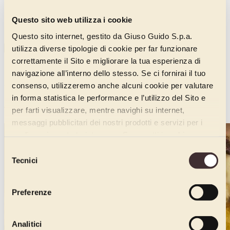
Questo sito web utilizza i cookie
Questo sito internet, gestito da Giuso Guido S.p.a.
utilizza diverse tipologie di cookie per far funzionare
CHIUDI VIDEO
correttamente il Sito e migliorare la tua esperienza di
Gelato al Panettone con copertura di
navigazione all’interno dello stesso. Se ci fornirai il tuo
cioccolato fondente
consenso, utilizzeremo anche alcuni cookie per valutare
in forma statistica le performance e l’utilizzo del Sito e
Gelato
per farti visualizzare, mentre navighi su internet,
messaggi pubblicitari dei nostri prodotti e servizi per i
quali avrai mostrato interesse. Se accetti i cookie,
dichiari di avere più di 16 anni.
Selezione
Tecnici
del
consenso
Preferenze
Analitici