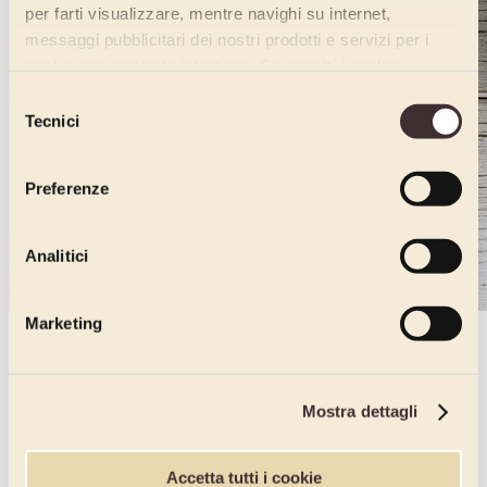
per farti visualizzare, mentre navighi su internet,
messaggi pubblicitari dei nostri prodotti e servizi per i
quali avrai mostrato interesse. Se accetti i cookie,
dichiari di avere più di 16 anni.
Selezione
Tecnici
del
consenso
Preferenze
Analitici
Marketing
INGREDIENTI
Pasta frolla al pistacchio
Mostra dettagli
Burro - 350 gr
Zucchero a velo - 200 gr
Albume - 80 gr
Accetta tutti i cookie