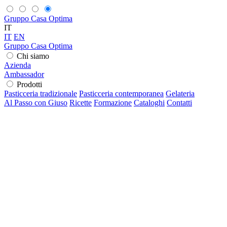
Gruppo Casa Optima
IT
IT
EN
Gruppo Casa Optima
Chi siamo
Azienda
Ambassador
Prodotti
Pasticceria tradizionale
Pasticceria contemporanea
Gelateria
Al Passo con Giuso
Ricette
Formazione
Cataloghi
Contatti