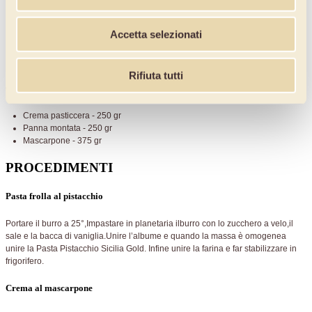
Sale - 4 gr
Pasta pistacchio - 120 gr Sicilia Gold
Farina 00- 600 gr
Accetta selezionati
Bacca di vaniglia - nr. 2
Rifiuta tutti
Crema al mascarpone
Crema pasticcera - 250 gr
Panna montata - 250 gr
Mascarpone - 375 gr
PROCEDIMENTI
Pasta frolla al pistacchio
Portare il burro a 25°,Impastare in planetaria ilburro con lo zucchero a velo,il
sale e la bacca di vaniglia.Unire l’albume e quando la massa è omogenea
unire la Pasta Pistacchio Sicilia Gold. Infine unire la farina e far stabilizzare in
frigorifero.
Crema al mascarpone