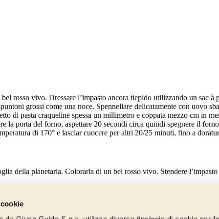
n bel rosso vivo. Dressare l’impasto ancora tiepido utilizzando un sac à 
spuntoni grossi come una noce. Spennellare delicatamente con uovo sbattu
etto di pasta craqueline spessa un millimetro e coppata mezzo cm in men
e la porta del forno, aspettare 20 secondi circa quindi spegnere il forno
peratura di 170° e lasciar cuocere per altri 20/25 minuti, fino a doratura
glia della planetaria. Colorarla di un bel rosso vivo. Stendere l’impasto
 cookie
 zucchero a velo e l’agar agar, quindi incorporate le uova mescolate con i
to da Giuso Guido S.p.a. utilizza diverse tipologie di cookie per fa