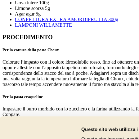
Uova intere 100g
Limone scorza 5g
Agar agar 5g
CONFETTURA EXTRA AMORDIFRUTTA 300g
LAMPONI WILLAMETTE
PROCEDIMENTO
Per la cottura della pasta Choux
Colorare l’impasto con il colore idrosolubile rosso, fino ad ottenere u
oppure allestite con l’apposito tappetino microforato, formando degli 
corrispondenza dello stacco del sac à poche. Adagiarvi sopra un disch
una volta raggiunta la temperatura infornare la teglia di Choux, chiuder
trascorso tale tempo accendere nuovamente il forno ma stavolta alla tem
Per la pasta craqueline
Impastare il burro morbido con lo zucchero e la farina utilizzando la fo
Coppare.
Per il Curd al limone
Questo sito web utilizza i
Portate a bollore il succo di limone, la buccia grattugiata, il burro, lo
Questo sito internet, gesti