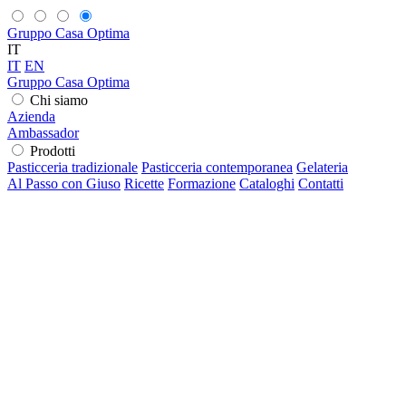
Gruppo Casa Optima
IT
IT
EN
Gruppo Casa Optima
Chi siamo
Azienda
Ambassador
Prodotti
Pasticceria tradizionale
Pasticceria contemporanea
Gelateria
Al Passo con Giuso
Ricette
Formazione
Cataloghi
Contatti