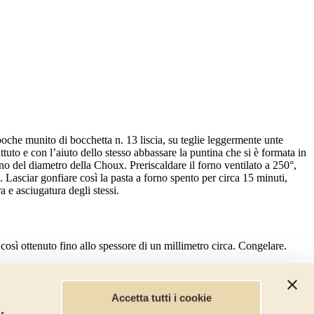
poche munito di bocchetta n. 13 liscia, su teglie leggermente unte
to e con l’aiuto dello stesso abbassare la puntina che si è formata in
o del diametro della Choux. Preriscaldare il forno ventilato a 250°,
. Lasciar gonfiare così la pasta a forno spento per circa 15 minuti,
 e asciugatura degli stessi.
 così ottenuto fino allo spessore di un millimetro circa. Congelare.
Accetta tutti i cookie
 tuorli, sbattete bene con una frusta e cuocete il tutto a bagnomaria per
r