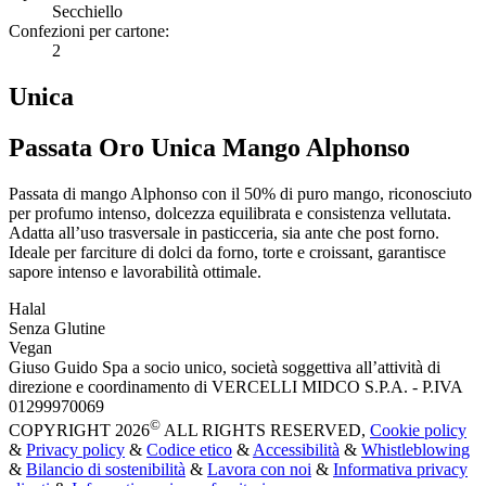
Secchiello
Confezioni per cartone:
2
Unica
Passata Oro Unica Mango Alphonso
Passata di mango Alphonso con il 50% di puro mango, riconosciuto
per profumo intenso, dolcezza equilibrata e consistenza vellutata.
Adatta all’uso trasversale in pasticceria, sia ante che post forno.
Ideale per farciture di dolci da forno, torte e croissant, garantisce
sapore intenso e lavorabilità ottimale.
Halal
Senza Glutine
Vegan
Giuso Guido Spa a socio unico, società soggettiva all’attività di
direzione e coordinamento di VERCELLI MIDCO S.P.A. - P.IVA
01299970069
©
COPYRIGHT 2026
ALL RIGHTS RESERVED,
Cookie policy
&
Privacy policy
&
Codice etico
&
Accessibilità
&
Whistleblowing
&
Bilancio di sostenibilità
&
Lavora con noi
&
Informativa privacy