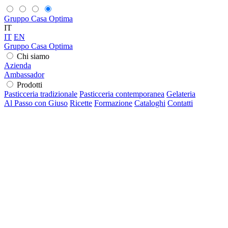
Gruppo Casa Optima
IT
IT
EN
Gruppo Casa Optima
Chi siamo
Azienda
Ambassador
Prodotti
Pasticceria tradizionale
Pasticceria contemporanea
Gelateria
Al Passo con Giuso
Ricette
Formazione
Cataloghi
Contatti