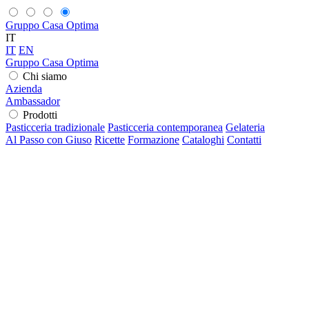
Gruppo Casa Optima
IT
IT
EN
Gruppo Casa Optima
Chi siamo
Azienda
Ambassador
Prodotti
Pasticceria tradizionale
Pasticceria contemporanea
Gelateria
Al Passo con Giuso
Ricette
Formazione
Cataloghi
Contatti