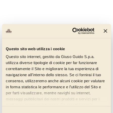
Zenzero a Filetti Calibrati
050DM001
Questo sito web utilizza i cookie
Colore giallo brillante, piacevole morbidezza, sapore speziato con
Questo sito internet, gestito da Giuso Guido S.p.a.
note pungenti ma equilibrate.
utilizza diverse tipologie di cookie per far funzionare
correttamente il Sito e migliorare la tua esperienza di
Scopri di più
navigazione all’interno dello stesso. Se ci fornirai il tuo
consenso, utilizzeremo anche alcuni cookie per valutare
in forma statistica le performance e l’utilizzo del Sito e
per farti visualizzare, mentre navighi su internet,
messaggi pubblicitari dei nostri prodotti e servizi per i
quali avrai mostrato interesse. Se accetti i cookie,
dichiari di avere più di 16 anni.
Selezione