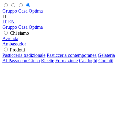
Gruppo Casa Optima
IT
IT
EN
Gruppo Casa Optima
Chi siamo
Azienda
Ambassador
Prodotti
Pasticceria tradizionale
Pasticceria contemporanea
Gelateria
Al Passo con Giuso
Ricette
Formazione
Cataloghi
Contatti