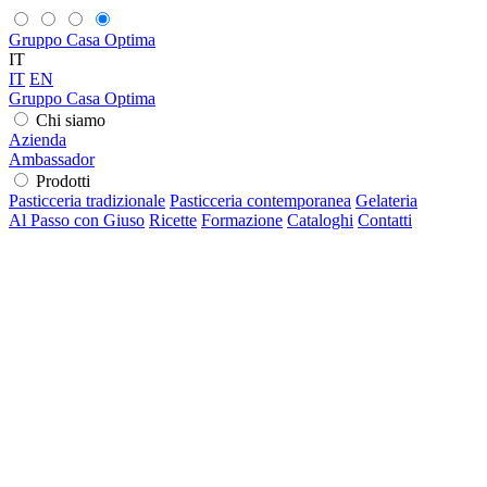
Gruppo Casa Optima
IT
IT
EN
Gruppo Casa Optima
Chi siamo
Azienda
Ambassador
Prodotti
Pasticceria tradizionale
Pasticceria contemporanea
Gelateria
Al Passo con Giuso
Ricette
Formazione
Cataloghi
Contatti