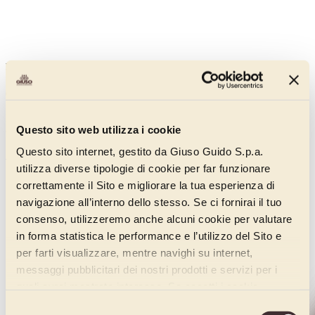
My Farcy miele
011FM008
Farcitura al miele con sapore dolce e delicato, caratterizzata da un
Questo sito web utilizza i cookie
colore giallo tenue.
Questo sito internet, gestito da Giuso Guido S.p.a.
Scopri di più
utilizza diverse tipologie di cookie per far funzionare
correttamente il Sito e migliorare la tua esperienza di
navigazione all’interno dello stesso. Se ci fornirai il tuo
consenso, utilizzeremo anche alcuni cookie per valutare
in forma statistica le performance e l’utilizzo del Sito e
per farti visualizzare, mentre navighi su internet,
messaggi pubblicitari dei nostri prodotti e servizi per i
quali avrai mostrato interesse. Se accetti i cookie,
dichiari di avere più di 16 anni.
Selezione