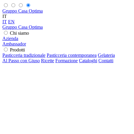
Gruppo Casa Optima
IT
IT
EN
Gruppo Casa Optima
Chi siamo
Azienda
Ambassador
Prodotti
Pasticceria tradizionale
Pasticceria contemporanea
Gelateria
Al Passo con Giuso
Ricette
Formazione
Cataloghi
Contatti