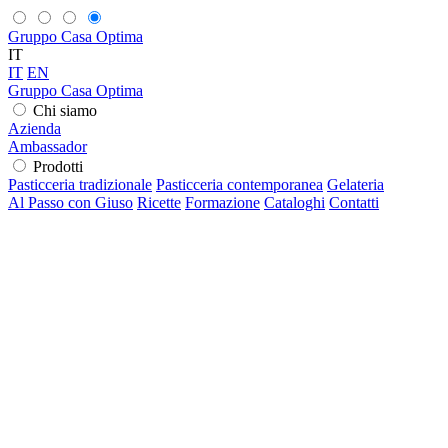
Gruppo Casa Optima
IT
IT
EN
Gruppo Casa Optima
Chi siamo
Azienda
Ambassador
Prodotti
Pasticceria tradizionale
Pasticceria contemporanea
Gelateria
Al Passo con Giuso
Ricette
Formazione
Cataloghi
Contatti