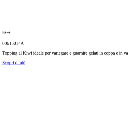
Kiwi
00615014A
Topping al Kiwi ideale per variegare e guarnire gelati in coppa e in v
Scopri di più