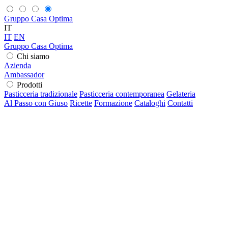
Gruppo Casa Optima
IT
IT
EN
Gruppo Casa Optima
Chi siamo
Azienda
Ambassador
Prodotti
Pasticceria tradizionale
Pasticceria contemporanea
Gelateria
Al Passo con Giuso
Ricette
Formazione
Cataloghi
Contatti