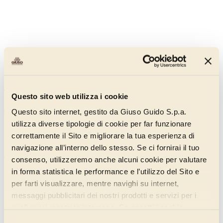
Topping Pistacchio
Questo sito web utilizza i cookie
00629014
Questo sito internet, gestito da Giuso Guido S.p.a.
utilizza diverse tipologie di cookie per far funzionare
Un topping dal colore brillante e dal gusto deciso di pistacchio,
correttamente il Sito e migliorare la tua esperienza di
pronto a impreziosire gelati e dessert.
navigazione all’interno dello stesso. Se ci fornirai il tuo
Scopri di più
consenso, utilizzeremo anche alcuni cookie per valutare
in forma statistica le performance e l’utilizzo del Sito e
per farti visualizzare, mentre navighi su internet,
messaggi pubblicitari dei nostri prodotti e servizi per i
quali avrai mostrato interesse. Se accetti i cookie,
dichiari di avere più di 16 anni.
Selezione