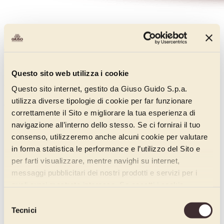
Pasta Crema "Come Una Volta"
012Q4160A
Una pasta per gelato a base di uova, latte e una piccola grattugiata di
Questo sito web utilizza i cookie
scorza di limone, per un gelato "Come una volta", che profuma di
casa.
Questo sito internet, gestito da Giuso Guido S.p.a.
utilizza diverse tipologie di cookie per far funzionare
Scopri di più
correttamente il Sito e migliorare la tua esperienza di
navigazione all’interno dello stesso. Se ci fornirai il tuo
consenso, utilizzeremo anche alcuni cookie per valutare
in forma statistica le performance e l’utilizzo del Sito e
per farti visualizzare, mentre navighi su internet,
messaggi pubblicitari dei nostri prodotti e servizi per i
quali avrai mostrato interesse. Se accetti i cookie,
dichiari di avere più di 16 anni.
Selezione
Tecnici
del
consenso