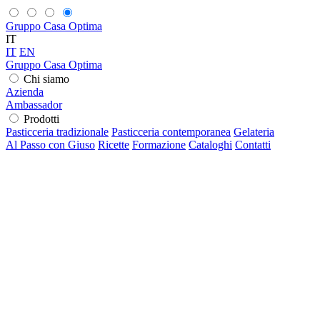
Gruppo Casa Optima
IT
IT
EN
Gruppo Casa Optima
Chi siamo
Azienda
Ambassador
Prodotti
Pasticceria tradizionale
Pasticceria contemporanea
Gelateria
Al Passo con Giuso
Ricette
Formazione
Cataloghi
Contatti