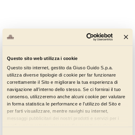
Crema Cherrycocco
013DN130
Questo sito web utilizza i cookie
Con il suo colore rosa intenso, Cherrycocco porta in gelateria una
combinazione travolgente: la vivacità della nostra iconica amarena e
Questo sito internet, gestito da Giuso Guido S.p.a.
la soffice dolcezza del cocco.
utilizza diverse tipologie di cookie per far funzionare
correttamente il Sito e migliorare la tua esperienza di
Scopri di più
navigazione all’interno dello stesso. Se ci fornirai il tuo
consenso, utilizzeremo anche alcuni cookie per valutare
in forma statistica le performance e l’utilizzo del Sito e
per farti visualizzare, mentre navighi su internet,
messaggi pubblicitari dei nostri prodotti e servizi per i
quali avrai mostrato interesse. Se accetti i cookie,
dichiari di avere più di 16 anni.
Selezione