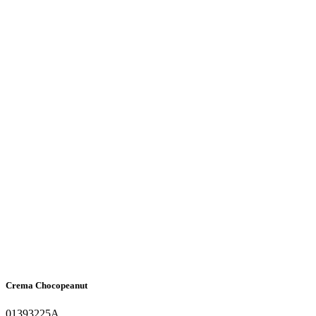
Crema Chocopeanut
01393225A