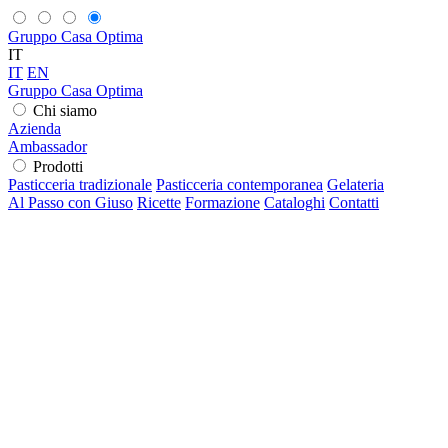
Gruppo Casa Optima
IT
IT
EN
Gruppo Casa Optima
Chi siamo
Azienda
Ambassador
Prodotti
Pasticceria tradizionale
Pasticceria contemporanea
Gelateria
Al Passo con Giuso
Ricette
Formazione
Cataloghi
Contatti