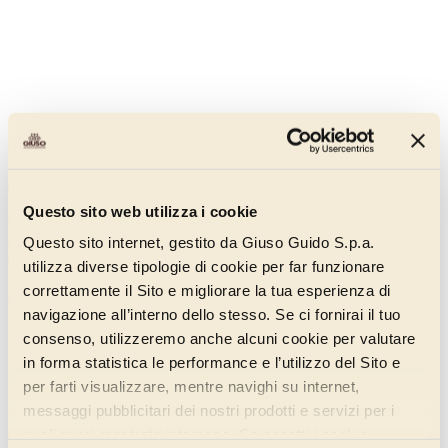
Cuzco Cioccolato e Latte
000AF120
Questo sito web utilizza i cookie
Con vero cioccolato e latte, caratterizzato dalla presenza di soli
aromi naturali, per un gelato chiaro, delicato, ma di forte personalità
Questo sito internet, gestito da Giuso Guido S.p.a.
e sempre di grande attualità.
utilizza diverse tipologie di cookie per far funzionare
correttamente il Sito e migliorare la tua esperienza di
Scopri di più
navigazione all’interno dello stesso. Se ci fornirai il tuo
consenso, utilizzeremo anche alcuni cookie per valutare
in forma statistica le performance e l’utilizzo del Sito e
per farti visualizzare, mentre navighi su internet,
messaggi pubblicitari dei nostri prodotti e servizi per i
quali avrai mostrato interesse. Se accetti i cookie,