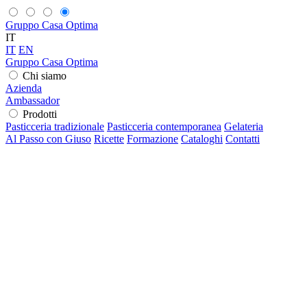
Gruppo Casa Optima
IT
IT
EN
Gruppo Casa Optima
Chi siamo
Azienda
Ambassador
Prodotti
Pasticceria tradizionale
Pasticceria contemporanea
Gelateria
Al Passo con Giuso
Ricette
Formazione
Cataloghi
Contatti