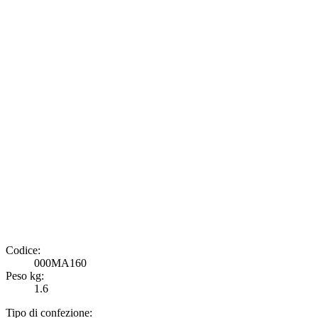
Codice:
000MA160
Peso kg:
1.6
Tipo di confezione: