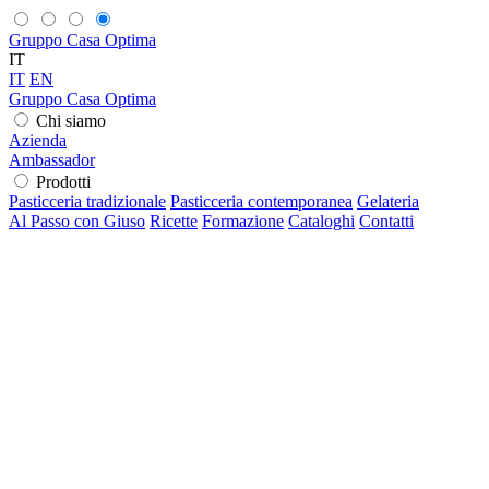
Gruppo Casa Optima
IT
IT
EN
Gruppo Casa Optima
Chi siamo
Azienda
Ambassador
Prodotti
Pasticceria tradizionale
Pasticceria contemporanea
Gelateria
Al Passo con Giuso
Ricette
Formazione
Cataloghi
Contatti