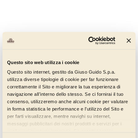
Fruttea Frutti di Bosco
Questo sito web utilizza i cookie
00501012
Questo sito internet, gestito da Giuso Guido S.p.a.
70% di frutta e una tecnologia innovativa per preservarne tutte le
utilizza diverse tipologie di cookie per far funzionare
caratteristiche di freschezza, colore e sapore.
correttamente il Sito e migliorare la tua esperienza di
Scopri di più
navigazione all’interno dello stesso. Se ci fornirai il tuo
consenso, utilizzeremo anche alcuni cookie per valutare
in forma statistica le performance e l’utilizzo del Sito e
per farti visualizzare, mentre navighi su internet,
messaggi pubblicitari dei nostri prodotti e servizi per i
quali avrai mostrato interesse. Se accetti i cookie,