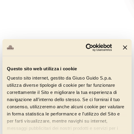
Cioccolato Super 120
000AT200
Questo sito web utilizza i cookie
Una miscela insaporente di cacao e cioccolato, caratterizzata da
un'ottima solubilizzazione, per un gelato molto cremoso.
Questo sito internet, gestito da Giuso Guido S.p.a.
utilizza diverse tipologie di cookie per far funzionare
Scopri di più
correttamente il Sito e migliorare la tua esperienza di
navigazione all’interno dello stesso. Se ci fornirai il tuo
consenso, utilizzeremo anche alcuni cookie per valutare
in forma statistica le performance e l’utilizzo del Sito e
per farti visualizzare, mentre navighi su internet,
messaggi pubblicitari dei nostri prodotti e servizi per i