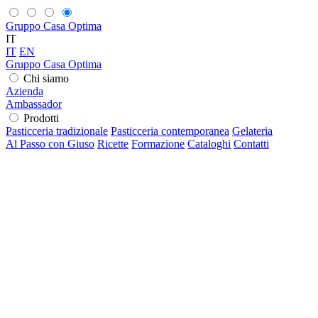
Gruppo Casa Optima
IT
IT
EN
Gruppo Casa Optima
Chi siamo
Azienda
Ambassador
Prodotti
Pasticceria tradizionale
Pasticceria contemporanea
Gelateria
Al Passo con Giuso
Ricette
Formazione
Cataloghi
Contatti