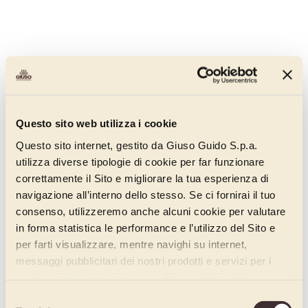
Whole Tonda di Costigliole Apricots
Questo sito web utilizza i cookie
020AA275
Questo sito internet, gestito da Giuso Guido S.p.a.
Tonda di Costigliole variety from Piedmont, soft flesh, dark orange
utilizza diverse tipologie di cookie per far funzionare
colour.
correttamente il Sito e migliorare la tua esperienza di
Discover more
navigazione all’interno dello stesso. Se ci fornirai il tuo
consenso, utilizzeremo anche alcuni cookie per valutare
in forma statistica le performance e l’utilizzo del Sito e
per farti visualizzare, mentre navighi su internet,
messaggi pubblicitari dei nostri prodotti e servizi per i
quali avrai mostrato interesse. Se accetti i cookie,
dichiari di avere più di 16 anni.
Selezione