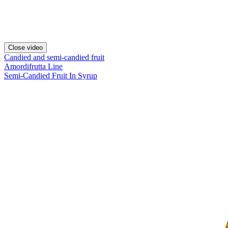
Close video
Candied and semi-candied fruit
Amordifrutta Line
Semi-Candied Fruit In Syrup