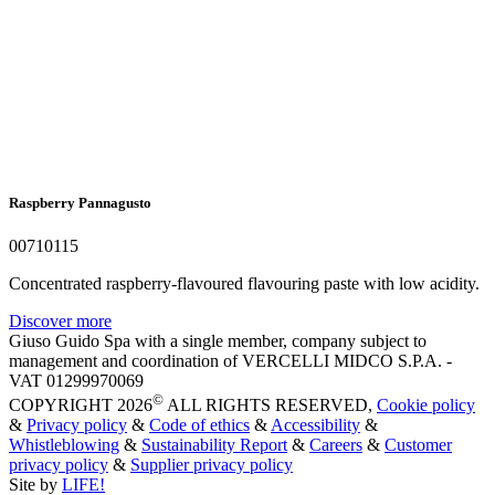
Raspberry Pannagusto
00710115
Concentrated raspberry-flavoured flavouring paste with low acidity.
Discover more
Giuso Guido Spa with a single member, company subject to
management and coordination of VERCELLI MIDCO S.P.A. -
VAT 01299970069
©
COPYRIGHT 2026
ALL RIGHTS RESERVED,
Cookie policy
&
Privacy policy
&
Code of ethics
&
Accessibility
&
Whistleblowing
&
Sustainability Report
&
Careers
&
Customer
privacy policy
&
Supplier privacy policy
Site by
LIFE!