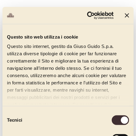
Strawberry Pannagusto
00711115
Questo sito web utilizza i cookie
Concentrated strawberry-flavoured flavouring paste with low
acidity.
Questo sito internet, gestito da Giuso Guido S.p.a.
utilizza diverse tipologie di cookie per far funzionare
Discover more
correttamente il Sito e migliorare la tua esperienza di
navigazione all’interno dello stesso. Se ci fornirai il tuo
consenso, utilizzeremo anche alcuni cookie per valutare
in forma statistica le performance e l’utilizzo del Sito e
per farti visualizzare, mentre navighi su internet,
messaggi pubblicitari dei nostri prodotti e servizi per i
quali avrai mostrato interesse. Se accetti i cookie,
dichiari di avere più di 16 anni.
Selezione
Tecnici
del
consenso