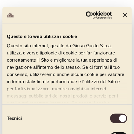
Raspberry Pannagusto
00710115
Questo sito web utilizza i cookie
Concentrated raspberry-flavoured flavouring paste with low acidity.
Questo sito internet, gestito da Giuso Guido S.p.a.
utilizza diverse tipologie di cookie per far funzionare
Discover more
correttamente il Sito e migliorare la tua esperienza di
navigazione all’interno dello stesso. Se ci fornirai il tuo
consenso, utilizzeremo anche alcuni cookie per valutare
in forma statistica le performance e l’utilizzo del Sito e
per farti visualizzare, mentre navighi su internet,
messaggi pubblicitari dei nostri prodotti e servizi per i
quali avrai mostrato interesse. Se accetti i cookie,
dichiari di avere più di 16 anni.
Selezione
Tecnici
del
consenso