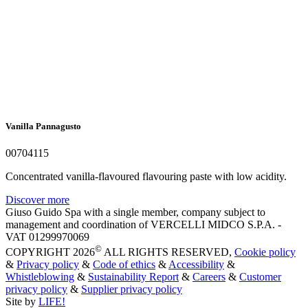
Vanilla Pannagusto
00704115
Concentrated vanilla-flavoured flavouring paste with low acidity.
Discover more
Giuso Guido Spa with a single member, company subject to
management and coordination of VERCELLI MIDCO S.P.A. -
VAT 01299970069
©
COPYRIGHT 2026
ALL RIGHTS RESERVED,
Cookie policy
&
Privacy policy
&
Code of ethics
&
Accessibility
&
Whistleblowing
&
Sustainability Report
&
Careers
&
Customer
privacy policy
&
Supplier privacy policy
Site by
LIFE!