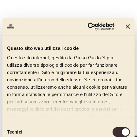
Willamette raspberries
04064115A
50% of Willamette variety raspberries and lowsugar content. Soft
Questo sito web utilizza i cookie
consistency. Fruity andwell-balanced flavour.
Questo sito internet, gestito da Giuso Guido S.p.a.
Discover more
utilizza diverse tipologie di cookie per far funzionare
correttamente il Sito e migliorare la tua esperienza di
navigazione all’interno dello stesso. Se ci fornirai il tuo
consenso, utilizzeremo anche alcuni cookie per valutare
in forma statistica le performance e l’utilizzo del Sito e
per farti visualizzare, mentre navighi su internet,
messaggi pubblicitari dei nostri prodotti e servizi per i
quali avrai mostrato interesse. Se accetti i cookie,
dichiari di avere più di 16 anni.
Selezione
Tecnici
del