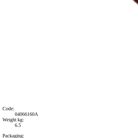
Code:
04066160A
Weight kg:
6.5
Packaging: