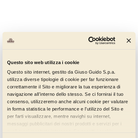
Nerella unica Dark Chocolate
Questo sito web utilizza i cookie
011EB155
Questo sito internet, gestito da Giuso Guido S.p.a.
Dark-coloured fondant cream with an intense flavour, designed for
utilizza diverse tipologie di cookie per far funzionare
professional pastry-making.
correttamente il Sito e migliorare la tua esperienza di
Discover more
navigazione all’interno dello stesso. Se ci fornirai il tuo
consenso, utilizzeremo anche alcuni cookie per valutare
in forma statistica le performance e l’utilizzo del Sito e
per farti visualizzare, mentre navighi su internet,
messaggi pubblicitari dei nostri prodotti e servizi per i
quali avrai mostrato interesse. Se accetti i cookie,