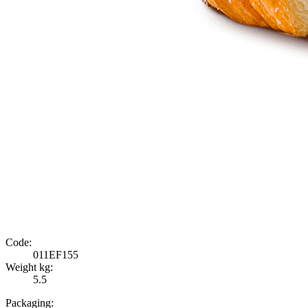
Code:
011EF155
Weight kg:
5.5
Packaging: