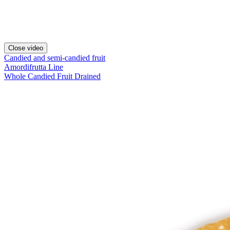
Close video
Candied and semi-candied fruit
Amordifrutta Line
Whole Candied Fruit Drained