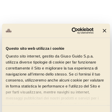
Variegato Crema Mou
01392008
Concentrated milk and caramel based cream for ice cream ripple and
Questo sito web utilizza i cookie
confectionary garnish, also for glaze.
Questo sito internet, gestito da Giuso Guido S.p.a.
Discover more
utilizza diverse tipologie di cookie per far funzionare
correttamente il Sito e migliorare la tua esperienza di
navigazione all’interno dello stesso. Se ci fornirai il tuo
consenso, utilizzeremo anche alcuni cookie per valutare
in forma statistica le performance e l’utilizzo del Sito e
per farti visualizzare, mentre navighi su internet,
messaggi pubblicitari dei nostri prodotti e servizi per i
quali avrai mostrato interesse. Se accetti i cookie,
dichiari di avere più di 16 anni.
Selezione