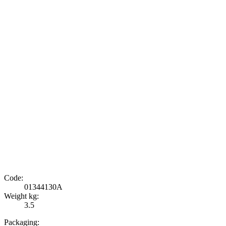
Code:
01344130A
Weight kg:
3.5
Packaging: