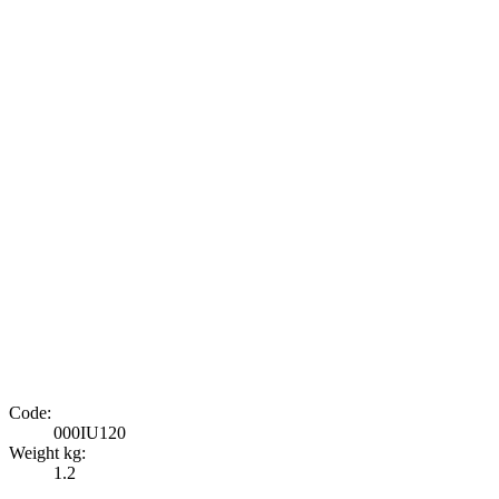
Code:
000IU120
Weight kg:
1.2