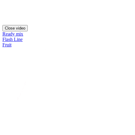
Close video
Ready mix
Flash Line
Fruit