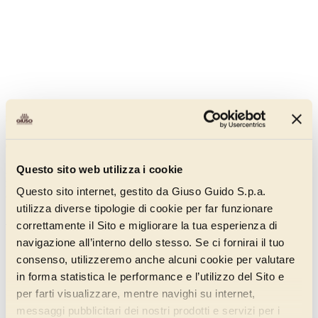
Strawberry Flash
00085120
Questo sito web utilizza i cookie
A complete preparation for strawberry flavour gelato without added
milk derivatives. The product is contained in 1,2 Kg bags to which
Questo sito internet, gestito da Giuso Guido S.p.a.
only 2,5 litres of water must be added.
utilizza diverse tipologie di cookie per far funzionare
Discover more
correttamente il Sito e migliorare la tua esperienza di
navigazione all’interno dello stesso. Se ci fornirai il tuo
consenso, utilizzeremo anche alcuni cookie per valutare
in forma statistica le performance e l’utilizzo del Sito e
per farti visualizzare, mentre navighi su internet,
messaggi pubblicitari dei nostri prodotti e servizi per i