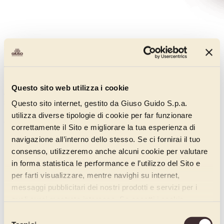
Pura Natura 100 Base
000IN200
Free from emulsifiers and flavourings and with a neutral flavour and
Questo sito web utilizza i cookie
an opaque and creamy structure, thanks to the presence of grape
sugar, vegetable fibres and milk proteins.
Questo sito internet, gestito da Giuso Guido S.p.a.
utilizza diverse tipologie di cookie per far funzionare
Discover more
correttamente il Sito e migliorare la tua esperienza di
navigazione all’interno dello stesso. Se ci fornirai il tuo
consenso, utilizzeremo anche alcuni cookie per valutare
in forma statistica le performance e l’utilizzo del Sito e
per farti visualizzare, mentre navighi su internet,
messaggi pubblicitari dei nostri prodotti e servizi per i
quali avrai mostrato interesse. Se accetti i cookie,
dichiari di avere più di 16 anni.
Selezione