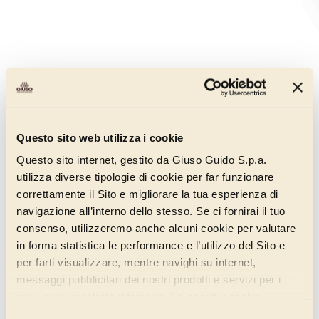
Super Chocolate 120
000AT200
Questo sito web utilizza i cookie
A cocoa and chocolate flavouring mix, characterised by its excellent
Questo sito internet, gestito da Giuso Guido S.p.a.
solubilisation, for a really creamy ice cream.
utilizza diverse tipologie di cookie per far funzionare
correttamente il Sito e migliorare la tua esperienza di
Discover more
navigazione all’interno dello stesso. Se ci fornirai il tuo
consenso, utilizzeremo anche alcuni cookie per valutare
in forma statistica le performance e l’utilizzo del Sito e
per farti visualizzare, mentre navighi su internet,
messaggi pubblicitari dei nostri prodotti e servizi per i
quali avrai mostrato interesse. Se accetti i cookie,
dichiari di avere più di 16 anni.
Selezione